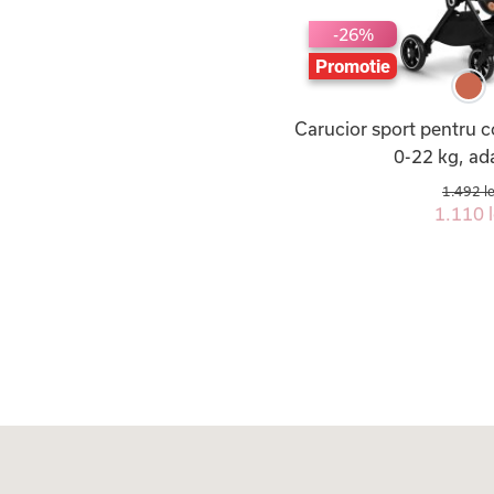
-26%
Promotie
Carucior sport pentru co
0-22 kg, ad
1.492 le
1.110 l