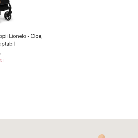
pii Lionelo - Cloe,
aptabil
i
ei