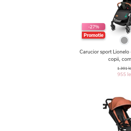
-27%
Promotie
Carucior sport Lionelo 
copii, co
1.301 le
955 le