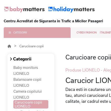
Centru Acreditat de Siguranta in Trafic a Micilor Pasageri
CATEGORII
CYBEX FASHION
ITALBAB
Carucioare copii
Carucioare cop
Categorii
Baby monitors
Produse LIONELO - Aleg
LIONELO
Carucior LION
Balansoare copii
LIONELO
Daca esti in cautarea u
Camera copilului
tau, atunci carucioarul
LIONELO
calitate, iar cadrul este 
Carucioare copii
LIONELO