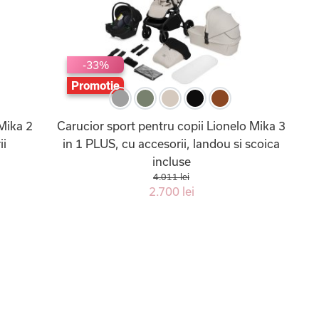
-33%
Promotie
 Mika 2
Carucior sport pentru copii Lionelo Mika 3
ii
in 1 PLUS, cu accesorii, landou si scoica
incluse
4.011 lei
2.700 lei