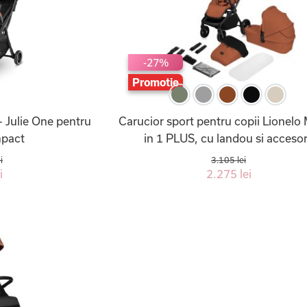
-27%
Promotie
- Julie One pentru
Carucior sport pentru copii Lionelo
mpact
in 1 PLUS, cu landou si accesor
i
3.105 lei
i
2.275 lei