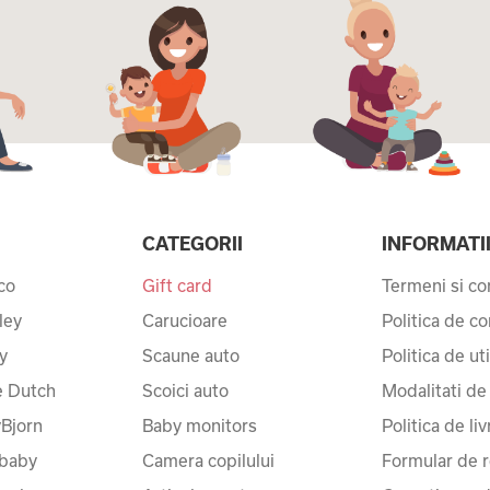
CATEGORII
INFORMATI
co
Gift card
Termeni si con
ley
Carucioare
Politica de co
y
Scaune auto
Politica de ut
le Dutch
Scoici auto
Modalitati de
Bjorn
Baby monitors
Politica de liv
baby
Camera copilului
Formular de r