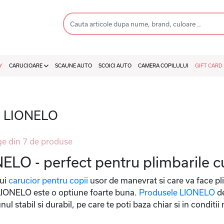
Y
CARUCIOARE
SCAUNE AUTO
SCOICI AUTO
CAMERA COPILULUI
GIFT CARD
ii LIONELO
e din 7 de produse
ELO - perfect pentru plimbarile c
nui
carucior pentru copii
usor de manevrat si care va face pl
 LIONELO este o optiune foarte buna.
Produsele LIONELO
de
unul stabil si durabil, pe care te poti baza chiar si in conditi