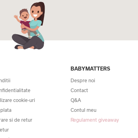
I
BABYMATTERS
ditii
Despre noi
nfidentialitate
Contact
ilizare cookie-uri
Q&A
 plata
Contul meu
rare si de retur
Regulament giveaway
etur