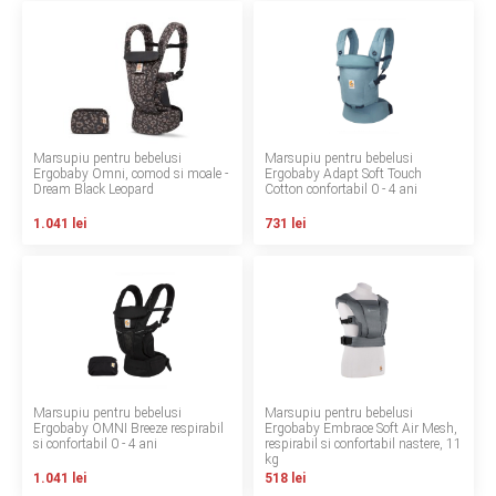
LA PLIMBARE
CAMERA COPILULUI
JUCARII
Marsupiu pentru bebelusi
Marsupiu pentru bebelusi
Ergobaby Omni, comod si moale -
Ergobaby Adapt Soft Touch
MARSUPII BEBELUSI
Dream Black Leopard
Cotton confortabil 0 - 4 ani
1.041 lei
731 lei
LEAGANE COPII
BALANSOARE COPII
BABY MONITORS
HRANIRE SI DIVERSIFICARE
Marsupiu pentru bebelusi
Marsupiu pentru bebelusi
Ergobaby OMNI Breeze respirabil
Ergobaby Embrace Soft Air Mesh,
si confortabil 0 - 4 ani
respirabil si confortabil nastere, 11
CASA SI CURATENIE
kg
1.041 lei
518 lei