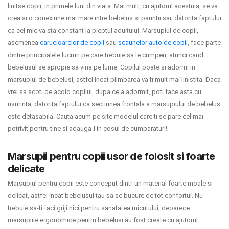
linitse copii, in primele luni din viata. Mai mult, cu ajutorul acestuia, se va
crea si o conexiune mai mare intre bebelus si parintii sai, datorita faptului
ca cel mic va sta constant la pieptul adultului. Marsupiul de copii,
asemenea
carucioarelor de copii
sau
scaunelor auto de copii
, face parte
dintre principalele lucruri pe care trebuie sa le cumperi, atunci cand
bebelusul se apropie sa vina pe lume. Copilul poate si adormi in
marsupiul de bebelusi, astfel incat plimbarea va fi mult mai linistita. Daca
vrei sa scoti de acolo copilul, dupa ce a adormit, poti face asta cu
usurinta, datorita faptului ca sectiunea frontala a marsupiului de bebelus
este detasabila. Cauta acum pe site modelul care ti se pare cel mai
potrivit pentru tine si adauga-l in cosul de cumparaturi!
Marsupii pentru copii usor de folosit si foarte
delicate
Marsupiul pentru copii este conceput dintr-un material foarte moale si
delicat, astfel incat bebelusul tau sa se bucure de tot confortul. Nu
trebuie sa-ti faci griji nici pentru sanatatea micutului, deoarece
marsupiile ergonomice pentru bebelusi au fost create cu ajutorul