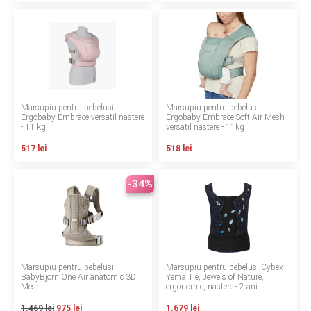
INGRIJIRE PERSONALA
BAIE SI TOALETA
Informatii companie
Marsupiu pentru bebelusi
Marsupiu pentru bebelusi
Ergobaby Embrace versatil nastere
Ergobaby Embrace Soft Air Mesh
Despre noi
- 11 kg
versatil nastere - 11kg
517 lei
518 lei
Blog
-34%
Regulament giveaway
Showroom
Depozit
Marsupiu pentru bebelusi
Marsupiu pentru bebelusi Cybex
Q & A
BabyBjorn One Air anatomic 3D
Yema Tie, Jewels of Nature,
Mesh
ergonomic, nastere - 2 ani
Branduri
1.469 lei
975 lei
1.679 lei