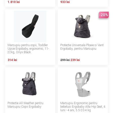
1.810 lei
933 lei
Contact
-20%
Copyright 2026 BabyMatters
Marsupiu pentru copii, Toddler
Protectie Universala Ploaie si Vant
Upsie Ergobaby, ergonomic, 11-
Ergobaby, pentru Marsupiu
22kg, Onyx Black
314 lei
299 lei
239 lei
Protectie All Weather pentru
Marsupiu Ergonomic pentru
Marsupiu Copii Ergobaby
bebelusi Ergobaby Alta Hip Seat, 4
luni - 4 ani, 5.5-20.4 kg