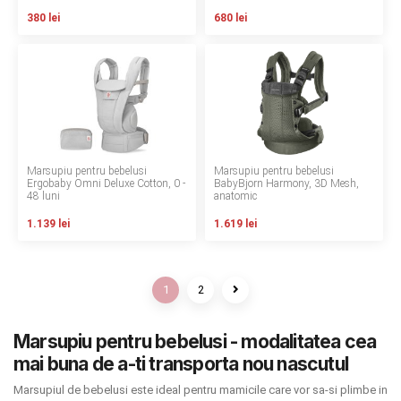
380 lei
680 lei
Marsupiu pentru bebelusi
Marsupiu pentru bebelusi
Ergobaby Omni Deluxe Cotton, 0 -
BabyBjorn Harmony, 3D Mesh,
48 luni
anatomic
1.139 lei
1.619 lei
1
2
Marsupiu pentru bebelusi - modalitatea cea
mai buna de a-ti transporta nou nascutul
Marsupiul de bebelusi este ideal pentru mamicile care vor sa-si plimbe in