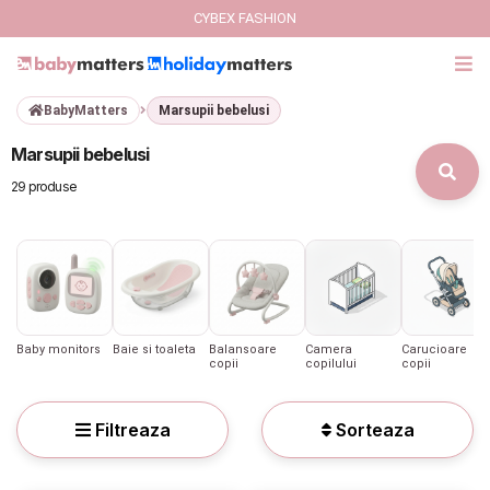
CYBEX FASHION
BabyMatters
Marsupii bebelusi
GIFT CARD
Marsupii bebelusi
Cybex Fashion
29 produse
Italbaby Collections
Branduri
CARUCIOARE COPII
Baby monitors
Baie si toaleta
Balansoare
Camera
Carucioare
copii
copilului
copii
SCAUNE AUTO
Filtreaza
Sorteaza
SCOICI AUTO