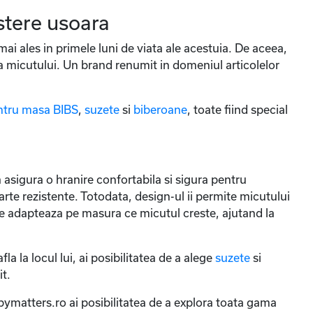
estere usoara
, mai ales in primele luni de viata ale acestuia. De aceea,
ea micutului. Un brand renumit in domeniul articolelor
ntru masa BIBS
,
suzete
si
biberoane
, toate fiind special
a
asigura o hranire confortabila si sigura pentru
foarte rezistente. Totodata, design-ul ii permite micutului
 se adapteaza pe masura ce micutul creste, ajutand la
la la locul lui, ai posibilitatea de a alege
suzete
si
it.
abymatters.ro ai posibilitatea de a explora toata gama