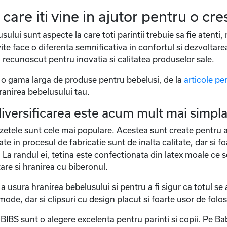
care iti vine in ajutor pentru o cr
usului sunt aspecte la care toti parintii trebuie sa fie atenti
ite face o diferenta semnificativa in confortul si dezvoltar
 recunoscut pentru inovatia si calitatea produselor sale.
 o gama larga de produse pentru bebelusi, de la
articole pe
ranirea bebelusului tau.
iversificarea este acum mult mai simpl
zetele sunt cele mai populare. Acestea sunt create pentru a 
zate in procesul de fabricatie sunt de inalta calitate, dar si 
 La randul ei, tetina este confectionata din latex moale ce
tare si hranirea cu biberonul.
 usura hranirea bebelusului si pentru a fi sigur ca totul se af
mode, dar si clipsuri cu design placut si foarte usor de folos
 BIBS sunt o alegere excelenta pentru parinti si copii. Pe B