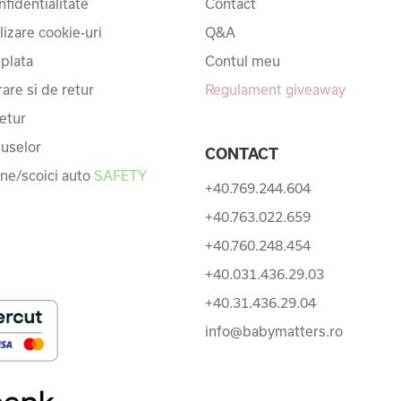
nfidentialitate
Contact
ilizare cookie-uri
Q&A
 plata
Contul meu
rare si de retur
Regulament giveaway
etur
uselor
CONTACT
une/scoici auto
SAFETY
+40.769.244.604
+40.763.022.659
+40.760.248.454
+40.031.436.29.03
+40.31.436.29.04
info@babymatters.ro