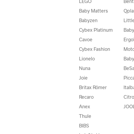
LEGO
Bent
Baby Matters
Qpla
Babyzen
Litt
Cybex Platinum
Baby
Cavoe
Ergo
Cybex Fashion
Moto
Lionelo
Bab
Nuna
BeSa
Joie
Picc
Britax Römer
Ital
Recaro
Citr
Anex
JOO
Thule
BIBS