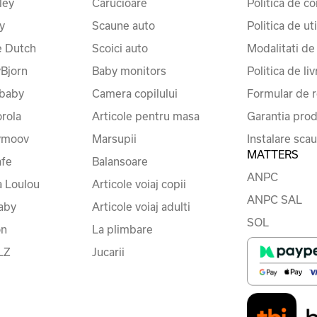
ley
Carucioare
Politica de co
y
Scaune auto
Politica de ut
le Dutch
Scoici auto
Modalitati de
Bjorn
Baby monitors
Politica de liv
baby
Camera copilului
Formular de r
rola
Articole pentru masa
Garantia prod
ymoov
Marsupii
Instalare sca
MATTERS
fe
Balansoare
ANPC
a Loulou
Articole voiaj copii
ANPC SAL
baby
Articole voiaj adulti
SOL
on
La plimbare
LZ
Jucarii