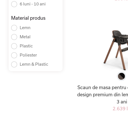
6 luni - 10 ani
Material produs
Lemn
Metal
Plastic
Poliester
Lemn & Plastic
Scaun de masa pentru 
design premium din lemn
3 ani
2.639 l