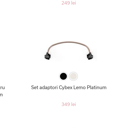
249 lei
tru
Set adaptori Cybex Lemo Platinum
um
349 lei