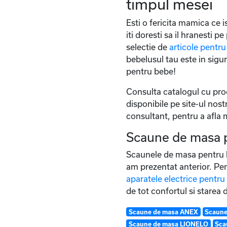
timpul mesei
Esti o fericita mamica ce i
iti doresti sa il hranesti p
selectie de
articole pentru
bebelusul tau este in sigu
pentru bebe!
Consulta catalogul cu produ
disponibile pe site-ul nost
consultant, pentru a afla 
Scaune de masa p
Scaunele de masa pentru be
am prezentat anterior. Pen
aparatele electrice pentru 
de tot confortul si starea 
Scaune de masa ANEX
Scaune
Scaune de masa LIONELO
Sca