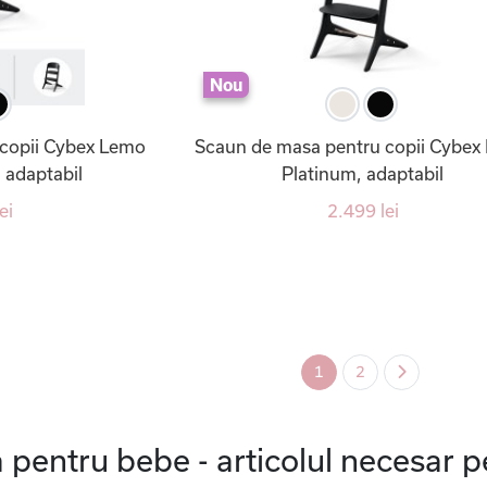
Nou
copii Cybex Lemo
Scaun de masa pentru copii Cybex
, adaptabil
Platinum, adaptabil
ei
2.499 lei
1
2
pentru bebe - articolul necesar pe