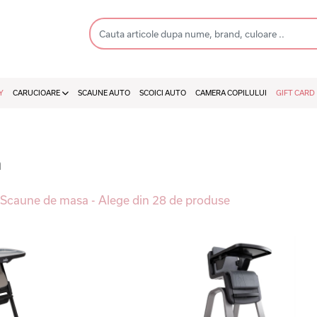
Y
CARUCIOARE
SCAUNE AUTO
SCOICI AUTO
CAMERA COPILULUI
GIFT CARD
a
 / Scaune de masa - Alege din 28 de produse