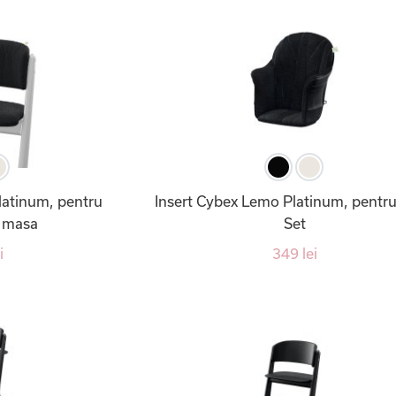
latinum, pentru
Insert Cybex Lemo Platinum, pentr
 masa
Set
i
349 lei