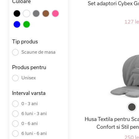
Culoare
Set adaptori Cybex G
127 le
Tip produs
Scaune de masa
Produs pentru
Unisex
Interval varsta
0 - 3 ani
6 luni - 3 ani
Husa Textila pentru Sc
0 - 6 ani
Confort si Stil pe
6 luni - 6 ani
250 le