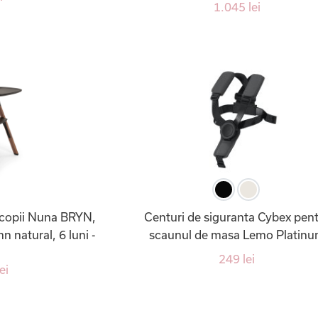
1.045 lei
copii Nuna BRYN,
Centuri de siguranta Cybex pen
 natural, 6 luni -
scaunul de masa Lemo Platin
249 lei
ei