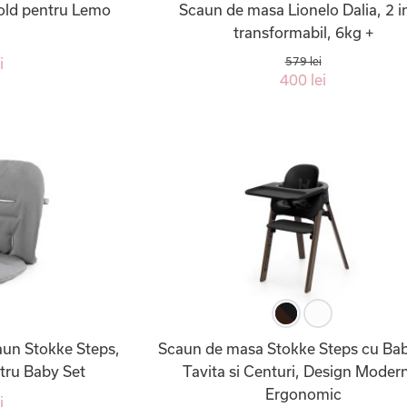
old pentru Lemo
Scaun de masa Lionelo Dalia, 2 in
transformabil, 6kg +
i
579 lei
400 lei
aun Stokke Steps,
Scaun de masa Stokke Steps cu Bab
ntru Baby Set
Tavita si Centuri, Design Modern
Ergonomic
i