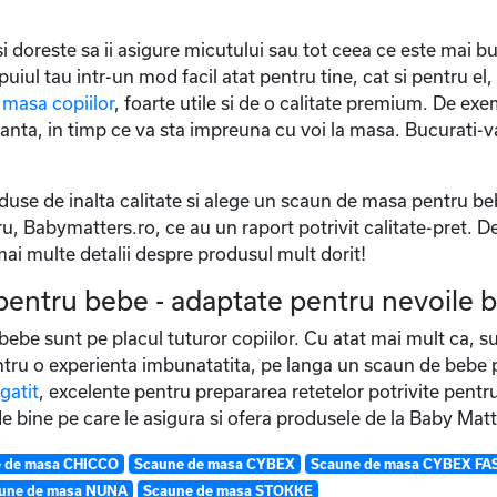
si doreste sa ii asigure micutului sau tot ceea ce este mai b
e puiul tau intr-un mod facil atat pentru tine, cat si pentru e
 masa copiilor
, foarte utile si de o calitate premium. De ex
ranta, in timp ce va sta impreuna cu voi la masa. Bucurati-v
se de inalta calitate si alege un scaun de masa pentru bebe 3
ru, Babymatters.ro, ce au un raport potrivit calitate-pret. 
mai multe detalii despre produsul mult dorit!
entru bebe - adaptate pentru nevoile b
be sunt pe placul tuturor copiilor. Cu atat mai mult ca, su
tru o experienta imbunatatita, pe langa un scaun de bebe pen
gatit
, excelente pentru prepararea retetelor potrivite pentru
de bine pe care le asigura si ofera produsele de la Baby Matt
 de masa CHICCO
Scaune de masa CYBEX
Scaune de masa CYBEX FA
une de masa NUNA
Scaune de masa STOKKE