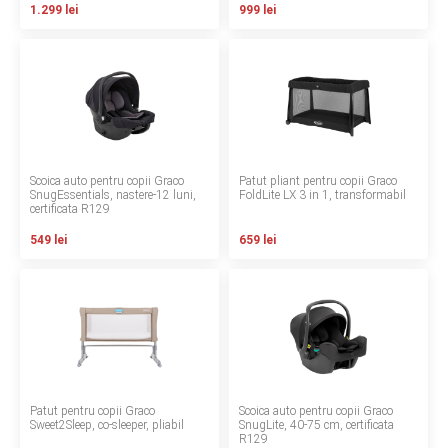
1.299 lei
999 lei
LA PLIMBARE
CAMERA COPILULUI
JUCARII
MARSUPII BEBELUSI
Scoica auto pentru copii Graco
Patut pliant pentru copii Graco
SnugEssentials, nastere-12 luni,
FoldLite LX 3 in 1, transformabil
certificata R129
LEAGANE COPII
549 lei
659 lei
BALANSOARE COPII
BABY MONITORS
HRANIRE SI DIVERSIFICARE
Patut pentru copii Graco
Scoica auto pentru copii Graco
CASA SI CURATENIE
Sweet2Sleep, co-sleeper, pliabil
SnugLite, 40-75 cm, certificata
R129