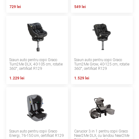
INGRIJIRE PERSONALA
729 lei
549 lei
BAIE SI TOALETA
Informatii companie
Despre noi
Scaun auto pentru copii Graco
Scaun auto pentru copii Graco
Turn2Me DLX, 40-105 cm, rotatie
Turn2Me Grow, 40-125 cm, rotatie
360°, certificat R129
360°, certificat R129
Blog
1.229 lei
1.529 lei
Regulament giveaway
Showroom
Depozit
Q & A
Scaun auto pentru copii Graco
Carucior 3 in 1 pentru copii Graco
Branduri
Energi, 76-150 cm, certificat R129
Near2Me DLX, cu landou Near2Me