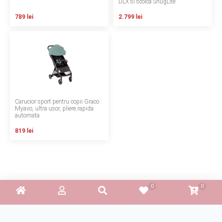
DLX si scoica SnugLite
Termeni si conditii
789 lei
2.799 lei
Politica de confidentialitate
Politica de utilizare cookie-uri
Modalitati de plata
Politica de livrare si retur
Carucior sport pentru copii Graco
Myavo, ultra usor, pliere rapida
automata
Formular de retur
819 lei
Garantia produselor
Instalare scaune/scoici auto
ANPC
ANPC SAL
SOL