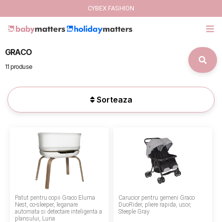
CYBEX FASHION
GRACO
GIFT CARD
11 produse
Cybex Fashion
Sorteaza
Italbaby Collections
Branduri
CARUCIOARE COPII
SCAUNE AUTO
Patut pentru copii Graco Eluma
Carucior pentru gemeni Graco
SCOICI AUTO
Nest, co-sleeper, leganare
DuoRider, pliere rapida, usor,
automata si detectare inteligenta a
Steeple Gray
plansului, Luna