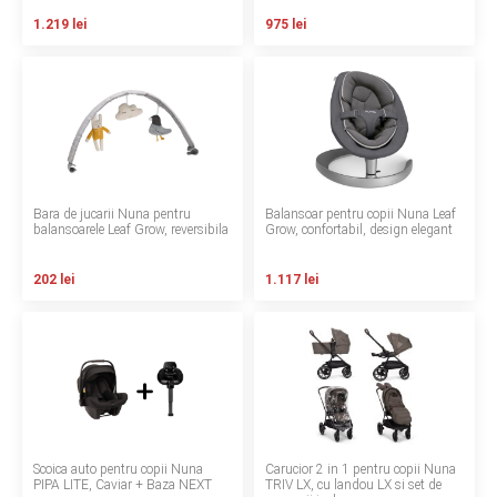
INGRIJIRE PERSONALA
1.219 lei
975 lei
BAIE SI TOALETA
Informatii companie
Despre noi
Bara de jucarii Nuna pentru
Balansoar pentru copii Nuna Leaf
balansoarele Leaf Grow, reversibila
Grow, confortabil, design elegant
Blog
202 lei
1.117 lei
Regulament giveaway
Showroom
Depozit
Q & A
Scoica auto pentru copii Nuna
Carucior 2 in 1 pentru copii Nuna
Branduri
PIPA LITE, Caviar + Baza NEXT
TRIV LX, cu landou LX si set de