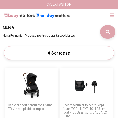
CYBEX FASHION
NUNA
GIFT CARD
Nuna Romania - Produse pentru siguranta copilului tau
Cybex Fashion
Sorteaza
Italbaby Collections
Branduri
CARUCIOARE COPII
SCAUNE AUTO
Carucior sport pentru copii Nuna
Pachet scaun auto pentru copii
SCOICI AUTO
TRIV Next, pliabil, compact
Nuna TODL NEXT, 40 -105 cm,
rotativ, cu Baza isofix BASE NEXT
i-Size