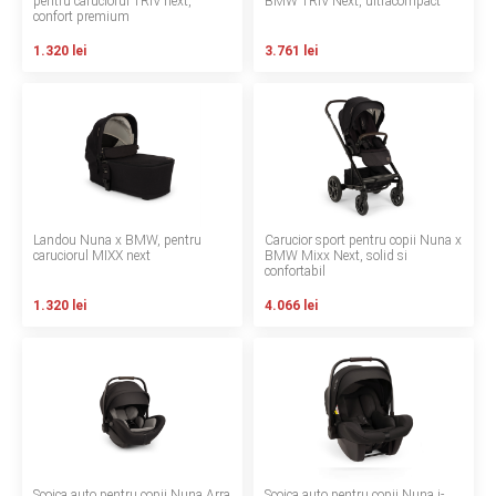
pentru caruciorul TRIV next,
BMW TRIV Next, ultracompact
confort premium
Contact
1.320 lei
3.761 lei
Copyright 2026 BabyMatters
Landou Nuna x BMW, pentru
Carucior sport pentru copii Nuna x
caruciorul MIXX next
BMW Mixx Next, solid si
confortabil
1.320 lei
4.066 lei
Scoica auto pentru copii Nuna Arra
Scoica auto pentru copii Nuna i-