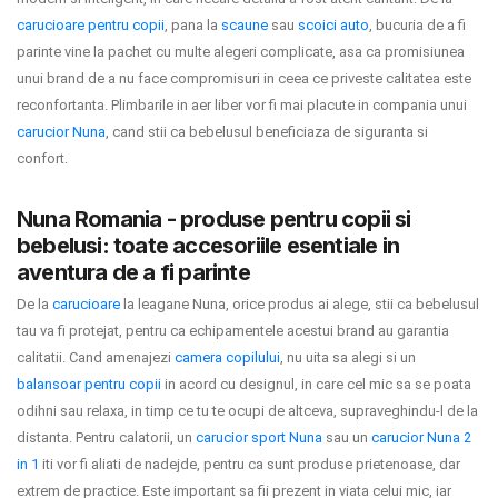
carucioare pentru copii
, pana la
scaune
sau
scoici auto
, bucuria de a fi
parinte vine la pachet cu multe alegeri complicate, asa ca promisiunea
unui brand de a nu face compromisuri in ceea ce priveste calitatea este
reconfortanta. Plimbarile in aer liber vor fi mai placute in compania unui
carucior Nuna
, cand stii ca bebelusul beneficiaza de siguranta si
confort.
Nuna Romania - produse pentru copii si
bebelusi: toate accesoriile esentiale in
aventura de a fi parinte
De la
carucioare
la leagane Nuna, orice produs ai alege, stii ca bebelusul
tau va fi protejat, pentru ca echipamentele acestui brand au garantia
calitatii. Cand amenajezi
camera copilului
, nu uita sa alegi si un
balansoar pentru copii
in acord cu designul, in care cel mic sa se poata
odihni sau relaxa, in timp ce tu te ocupi de altceva, supraveghindu-l de la
distanta. Pentru calatorii, un
carucior sport Nuna
sau un
carucior Nuna 2
in 1
iti vor fi aliati de nadejde, pentru ca sunt produse prietenoase, dar
extrem de practice. Este important sa fii prezent in viata celui mic, iar