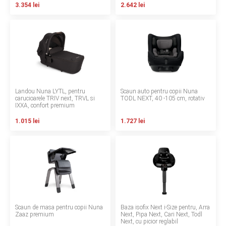
3.354 lei
2.642 lei
LA PLIMBARE
CAMERA COPILULUI
JUCARII
MARSUPII BEBELUSI
Landou Nuna LYTL, pentru
Scaun auto pentru copii Nuna
carucioarele TRIV next, TRVL si
TODL NEXT, 40 -105 cm, rotativ
IXXA, confort premium
LEAGANE COPII
1.015 lei
1.727 lei
BALANSOARE COPII
BABY MONITORS
HRANIRE SI DIVERSIFICARE
Scaun de masa pentru copii Nuna
Baza isofix Next i-Size pentru, Arra
CASA SI CURATENIE
Zaaz premium
Next, Pipa Next, Cari Next, Todl
Next, cu picior reglabil