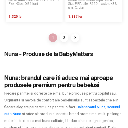
Flex i-Size, 0-24 luni
Size PIPA Lite, R129, nastere - 83
cm, Caviar
1.320 lei
1.117 lei
1
2
Nuna - Produse de la BabyMatters
Nuna: brandul care iti aduce mai aproape
produsele premium pentru bebelusi
Fiecare parinte isi doreste cele mai bune produse pentru copilul sau.
Siguranta si nevoia de confort ale bebelusului sunt aspectele cheie in
fiecare alegere pe care tu, ca parinte, o faci.
Balansoarul Nuna
,
scaunul
auto Nuna
si orice alt produs al acestui brand promit mai mult: pe langa
materialele de cea mai buna calitate, iti aduc si un design ingenios,
modern si inteligent, in care fiecare detaliu a fost atent cantarit. De la