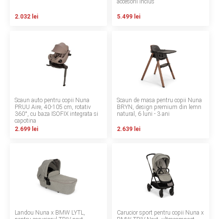
accesorii inclus
Termeni si conditii
2.032 lei
5.499 lei
Politica de confidentialitate
Politica de utilizare cookie-uri
Modalitati de plata
Politica de livrare si retur
Scaun auto pentru copii Nuna
Scaun de masa pentru copii Nuna
PRUU Aire, 40-105 cm, rotativ
BRYN, design premium din lemn
360°, cu baza ISOFIX integrata si
natural, 6 luni - 3 ani
Formular de retur
capotina
2.699 lei
2.639 lei
Garantia produselor
Instalare scaune/scoici auto
ANPC
ANPC SAL
Landou Nuna x BMW LYTL,
Carucior sport pentru copii Nuna x
SOL