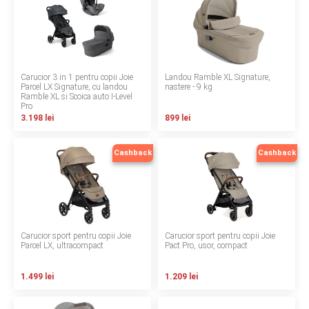
Contact
Copyright 2026 BabyMatters
Carucior 3 in 1 pentru copii Joie
Landou Ramble XL Signature,
Parcel LX Signature, cu landou
nastere - 9 kg
Ramble XL si Scoica auto I-Level
Pro
3.198 lei
899 lei
Cashback
Cashback
Carucior sport pentru copii Joie
Carucior sport pentru copii Joie
Parcel LX, ultracompact
Pact Pro, usor, compact
1.499 lei
1.209 lei