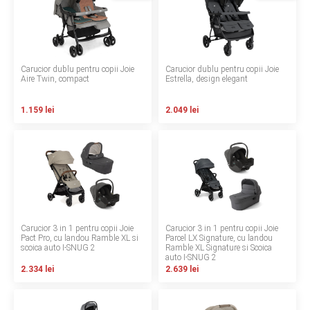
Termeni si conditii
Politica de confidentialitate
Carucior dublu pentru copii Joie
Carucior dublu pentru copii Joie
Politica de utilizare cookie-uri
Aire Twin, compact
Estrella, design elegant
Modalitati de plata
1.159 lei
2.049 lei
Politica de livrare si retur
Formular de retur
Garantia produselor
Instalare scaune/scoici auto
Carucior 3 in 1 pentru copii Joie
Carucior 3 in 1 pentru copii Joie
Pact Pro, cu landou Ramble XL si
Parcel LX Signature, cu landou
scoica auto I-SNUG 2
Ramble XL Signature si Scoica
ANPC
auto I-SNUG 2
2.334 lei
2.639 lei
ANPC SAL
SOL