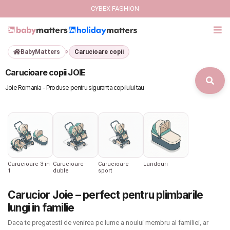
CYBEX FASHION
BabyMatters
Carucioare copii
GIFT CARD
Carucioare copii JOIE
Cybex Fashion
Joie Romania - Produse pentru siguranta copilului tau
Italbaby Collections
Branduri
CARUCIOARE COPII
Carucioare 3 in
Carucioare
Carucioare
Landouri
1
duble
sport
SCAUNE AUTO
Carucior Joie – perfect pentru plimbarile
lungi in familie
SCOICI AUTO
Daca te pregatesti de venirea pe lume a noului membru al familiei, ar