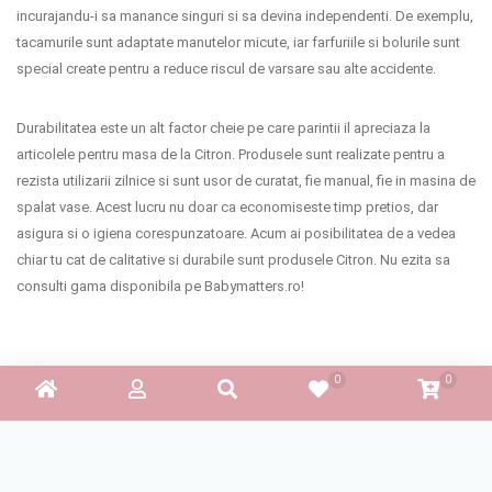
incurajandu-i sa manance singuri si sa devina independenti. De exemplu,
tacamurile sunt adaptate manutelor micute, iar farfuriile si bolurile sunt
special create pentru a reduce riscul de varsare sau alte accidente.
Durabilitatea este un alt factor cheie pe care parintii il apreciaza la
articolele pentru masa de la Citron. Produsele sunt realizate pentru a
rezista utilizarii zilnice si sunt usor de curatat, fie manual, fie in masina de
spalat vase. Acest lucru nu doar ca economiseste timp pretios, dar
asigura si o igiena corespunzatoare. Acum ai posibilitatea de a vedea
chiar tu cat de calitative si durabile sunt produsele Citron. Nu ezita sa
consulti gama disponibila pe Babymatters.ro!
Sorteaza