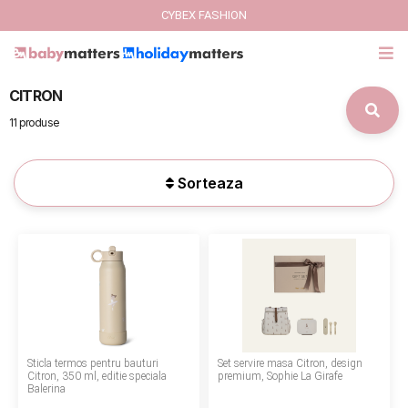
CYBEX FASHION
CITRON
GIFT CARD
11 produse
Cybex Fashion
Sorteaza
Italbaby Collections
Branduri
CARUCIOARE COPII
SCAUNE AUTO
Sticla termos pentru bauturi
Set servire masa Citron, design
SCOICI AUTO
Citron, 350 ml, editie speciala
premium, Sophie La Girafe
Balerina