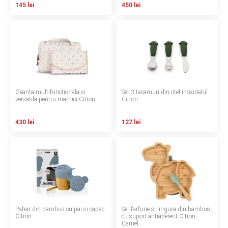
145 lei
450 lei
LA PLIMBARE
CAMERA COPILULUI
JUCARII
MARSUPII BEBELUSI
Geanta multifunctionala si
Set 3 tacamuri din otel inoxidabil
versatila pentru mamici Citron
Citron
LEAGANE COPII
430 lei
127 lei
BALANSOARE COPII
BABY MONITORS
HRANIRE SI DIVERSIFICARE
Pahar din bambus cu pai si capac
Set farfurie si lingura din bambus
CASA SI CURATENIE
Citron
cu suport antiaderent Citron,
Camel