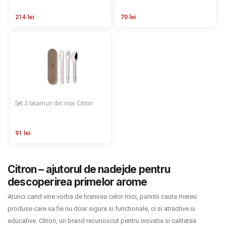
Termeni si conditii
214 lei
70 lei
Politica de confidentialitate
Politica de utilizare cookie-uri
Modalitati de plata
Politica de livrare si retur
Set 3 tacamuri din inox Citron
Formular de retur
91 lei
Garantia produselor
Instalare scaune/scoici auto
Citron – ajutorul de nadejde pentru
descoperirea primelor arome
ANPC
Atunci cand vine vorba de hranirea celor mici, parintii cauta mereu
ANPC SAL
produse care sa fie nu doar sigure si functionale, ci si atractive si
educative. Citron, un brand recunoscut pentru inovatia si calitatea
SOL