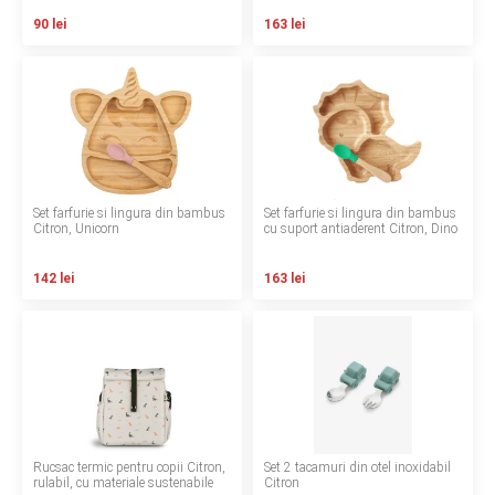
INGRIJIRE PERSONALA
90 lei
163 lei
BAIE SI TOALETA
Informatii companie
Despre noi
Set farfurie si lingura din bambus
Set farfurie si lingura din bambus
Citron, Unicorn
cu suport antiaderent Citron, Dino
Blog
142 lei
163 lei
Regulament giveaway
Showroom
Depozit
Q & A
Rucsac termic pentru copii Citron,
Set 2 tacamuri din otel inoxidabil
Branduri
rulabil, cu materiale sustenabile
Citron