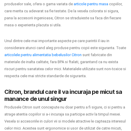
produselor sale, ofera o gama variata de
articole pentru masa
copiilor,
care merita cu adevarat sa fie testate. De la vesela colorata si sigura,
Contact
pana la accesorii ingenioase, Citron se straduieste sa faca din fiecare
masa o experienta placuta si utila.
Copyright 2026 BabyMatters
Unul dintre cele mai importante aspecte pe care parintii il iau in
considerare atunci cand aleg produse pentru copii este siguranta. Toate
articolele pentru alimentatia bebelusilor Citron
sunt fabricate din
materiale de inalta calitate, fara BPA si ftalati, garantand ca nu exista
riscuri pentru sanatatea celor mici. Materialele utilizate sunt non-toxice si
respecta cele mai stricte standarde de siguranta.
Citron, brandul care il va incuraja pe micut sa
manance de unul singur
Produsele Citron sunt concepute nu doar pentru a fi sigure, ci si pentru a
atrage atentia copiilor si a-i incuraja sa participe activ la timpul mesei.
Vesela si accesoriile in culori vii si modele atractive le capteaza interesul
celor mici. Acestea sunt ergonomice si usor de utilizat de catre micuti,