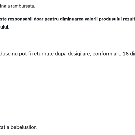
finala rambursata.
te responsabil doar pentru diminuarea valorii produsului rezulta
ului.
roduse nu pot fi returnate dupa desigilare, conform art. 16
;
atia bebelusilor.