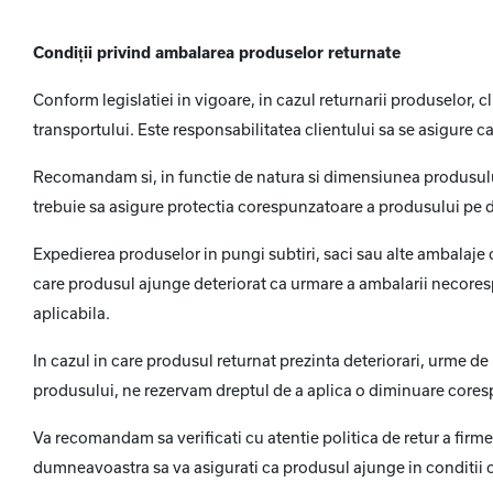
Condiții privind ambalarea produselor returnate
Conform legislatiei in vigoare, in cazul returnarii produselor,
transportului. Este responsabilitatea clientului sa se asigure c
Recomandam si, in functie de natura si dimensiunea produsului,
trebuie sa asigure protectia corespunzatoare a produsului pe d
Expedierea produselor in pungi subtiri, saci sau alte ambalaje ca
care produsul ajunge deteriorat ca urmare a ambalarii necoresp
aplicabila.
In cazul in care produsul returnat prezinta deteriorari, urme de 
produsului, ne rezervam dreptul de a aplica o diminuare corespu
Va recomandam sa verificati cu atentie politica de retur a firm
dumneavoastra sa va asigurati ca produsul ajunge in conditii o