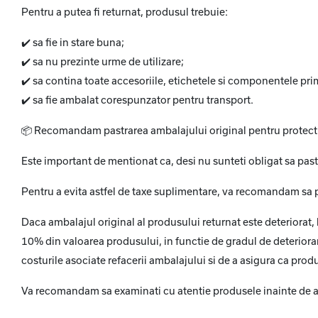
Pentru a putea fi returnat, produsul trebuie:
✔️
sa fie in stare buna;
✔️
sa nu prezinte urme de utilizare;
✔️
sa contina toate accesoriile, etichetele si componentele pri
✔️
sa fie ambalat corespunzator pentru transport.
📦
Recomandam pastrarea ambalajului original pentru protectia
Este important de mentionat ca, desi nu sunteti obligat sa pastr
Pentru a evita astfel de taxe suplimentare, va recomandam sa pas
Daca ambalajul original al produsului returnat este deteriorat,
10% din valoarea produsului, in functie de gradul de deterior
costurile asociate refacerii ambalajului si de a asigura ca prod
Va recomandam sa examinati cu atentie produsele inainte de a le 