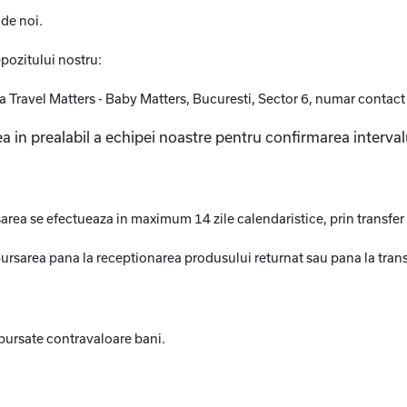
 de noi.
epozitului nostru:
a Travel Matters - Baby Matters, Bucuresti, Sector 6, numar conta
n prealabil a echipei noastre pentru confirmarea intervalu
area se efectueaza in maximum 14 zile calendaristice, prin transfer
rea pana la receptionarea produsului returnat sau pana la transm
bursate contravaloare bani.