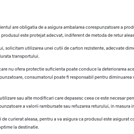
 clientul are obligatia de a asigura ambalarea corespunzatoare a pro
a produsul este protejat adecvat, indiferent de metoda de retur aleasa
 solicitam utilizarea unei cutii de carton rezistente, adecvate dim
urata transportului.
re nu ofera protectie suficienta poate conduce la deteriorarea acesto
unzatoare, consumatorul poate fi responsabil pentru diminuarea val
utilizare sau alte modificari care depasesc ceea ce este necesar pentru
nzatoare a valorii rambursate sau refuzarea returului, in masura in 
ei de curierat aleasa, pentru a va asigura ca produsul este asigurat 
ptime la destinatie.