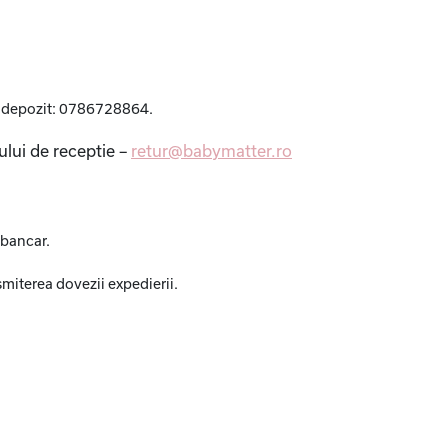
ct depozit: 0786728864.
lui de receptie –
retur@babymatter.ro
 bancar.
iterea dovezii expedierii.