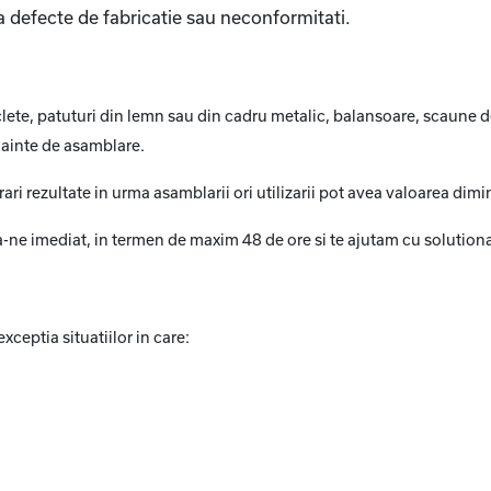
a defecte de fabricatie sau neconformitati.
iclete, patuturi din lemn sau din cadru metalic, balansoare, scaune d
inainte de asamblare.
ri rezultate in urma asamblarii ori utilizarii pot avea valoarea dimi
ne imediat, in termen de maxim 48 de ore si te ajutam cu solutiona
xceptia situatiilor in care: