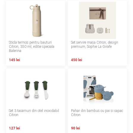
LA PLIMBARE
CAMERA COPILULUI
JUCARII
Sticla termos pentru bauturi
Set servire masa Citron, design
Citron, 350 ml, editie speciala
premium, Sophie La Girafe
MARSUPII BEBELUSI
Balerina
145 lei
450 lei
LEAGANE COPII
BALANSOARE COPII
BABY MONITORS
HRANIRE SI DIVERSIFICARE
Set 3 tacamuri din otel inoxidabil
Pahar din bambus cu pai si capac
Citron
Citron
CASA SI CURATENIE
127 lei
90 lei