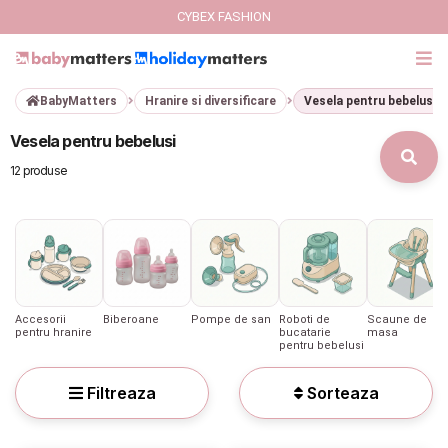
CYBEX FASHION
BabyMatters
Hranire si diversificare
Vesela pentru bebelusi
GIFT CARD
Vesela pentru bebelusi
Cybex Fashion
12 produse
Italbaby Collections
Branduri
CARUCIOARE COPII
Accesorii
Biberoane
Pompe de san
Roboti de
Scaune de
pentru hranire
bucatarie
masa
pentru bebelusi
SCAUNE AUTO
Filtreaza
Sorteaza
SCOICI AUTO