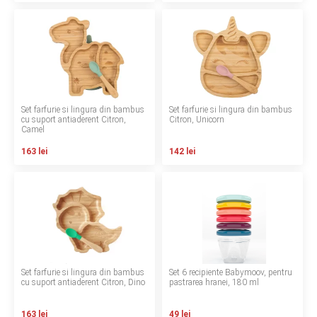
INGRIJIRE PERSONALA
BAIE SI TOALETA
Informatii companie
Set farfurie si lingura din bambus
Set farfurie si lingura din bambus
cu suport antiaderent Citron,
Citron, Unicorn
Despre noi
Camel
163 lei
142 lei
Blog
Regulament giveaway
Showroom
Depozit
Set farfurie si lingura din bambus
Set 6 recipiente Babymoov, pentru
Q & A
cu suport antiaderent Citron, Dino
pastrarea hranei, 180 ml
Branduri
163 lei
49 lei