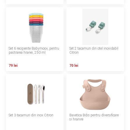
Termeni si conditii
Politica de confidentialitate
Politica de utilizare cookie-uri
Modalitati de plata
Set 6 recipiente Babymoov, pentru
Set 2 tacamuri din otel inoxidabil
pastrarea hranei, 250 ml
Citron
Politica de livrare si retur
79 lei
70 lei
Formular de retur
Garantia produselor
Instalare scaune/scoici auto
ANPC
Set 3 tacamuri din inox Citron
Bavetica Bibs pentru diversificare
ANPC SAL
si hranire
SOL