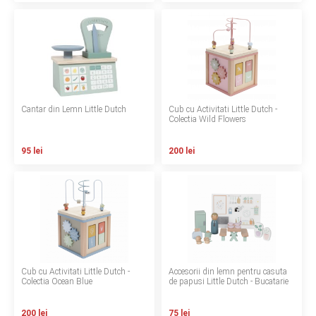
INGRIJIRE PERSONALA
BAIE SI TOALETA
Informatii companie
Cantar din Lemn Little Dutch
Cub cu Activitati Little Dutch -
Colectia Wild Flowers
Despre noi
95 lei
200 lei
Blog
Regulament giveaway
Showroom
Depozit
Cub cu Activitati Little Dutch -
Accesorii din lemn pentru casuta
Q & A
Colectia Ocean Blue
de papusi Little Dutch - Bucatarie
Branduri
200 lei
75 lei