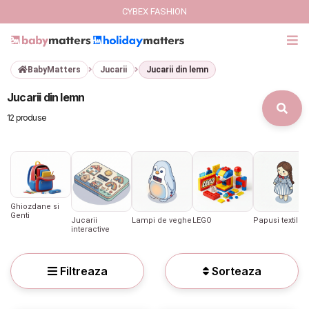
CYBEX FASHION
BabyMatters
Jucarii
Jucarii din lemn
GIFT CARD
Jucarii din lemn
Cybex Fashion
12 produse
Italbaby Collections
Branduri
Ghiozdane si
CARUCIOARE COPII
Genti
Jucarii
Lampi de veghe
LEGO
Papusi textile
interactive
SCAUNE AUTO
Filtreaza
Sorteaza
SCOICI AUTO