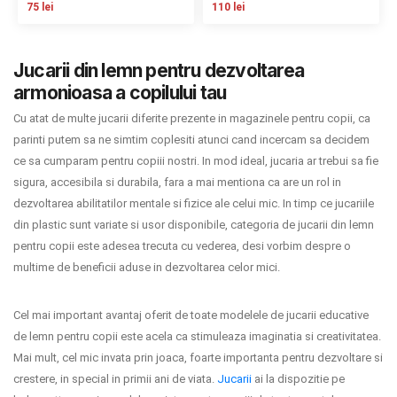
75 lei
110 lei
Contact
Jucarii din lemn pentru dezvoltarea
armonioasa a copilului tau
Copyright 2026 BabyMatters
Cu atat de multe jucarii diferite prezente in magazinele pentru copii, ca
parinti putem sa ne simtim coplesiti atunci cand incercam sa decidem
ce sa cumparam pentru copiii nostri. In mod ideal, jucaria ar trebui sa fie
sigura, accesibila si durabila, fara a mai mentiona ca are un rol in
dezvoltarea abilitatilor mentale si fizice ale celui mic. In timp ce jucariile
din plastic sunt variate si usor disponibile, categoria de jucarii din lemn
pentru copii este adesea trecuta cu vederea, desi vorbim despre o
multime de beneficii aduse in dezvoltarea celor mici.
Cel mai important avantaj oferit de toate modelele de jucarii educative
de lemn pentru copii este acela ca stimuleaza imaginatia si creativitatea.
Mai mult, cel mic invata prin joaca, foarte importanta pentru dezvoltare si
crestere, in special in primii ani de viata.
Jucarii
ai la dispozitie pe