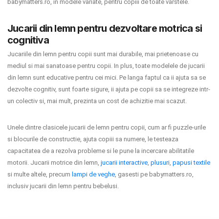
babymatters.ro, in modele variate, pentru copiii de toate varstele.
Jucarii din lemn pentru dezvoltare motrica si
cognitiva
Jucariile din lemn pentru copii sunt mai durabile, mai prietenoase cu
mediul si mai sanatoase pentru copii. In plus, toate modelele de jucarii
din lemn sunt educative pentru cei mici. Pe langa faptul ca ii ajuta sa se
dezvolte cognitiv, sunt foarte sigure, ii ajuta pe copii sa se integreze intr-
un colectiv si, mai mult, prezinta un cost de achizitie mai scazut.
Unele dintre clasicele jucarii de lemn pentru copii, cum ar fi puzzle-urile
si blocurile de constructie, ajuta copiii sa numere, le testeaza
capacitatea de a rezolva probleme si le pune la incercare abilitatile
motorii. Jucarii motrice din lemn,
jucarii interactive
,
plusuri
,
papusi textile
si multe altele, precum
lampi de veghe
, gasesti pe babymatters.ro,
inclusiv jucarii din lemn pentru bebelusi.