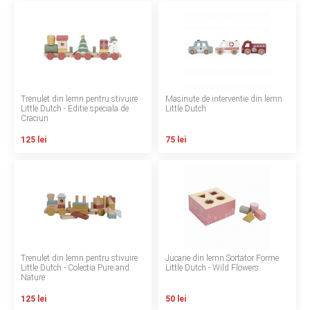
LA PLIMBARE
CAMERA COPILULUI
JUCARII
Trenulet din lemn pentru stivuire
Masinute de interventie din lemn
Little Dutch - Editie speciala de
Little Dutch
MARSUPII BEBELUSI
Craciun
125 lei
75 lei
LEAGANE COPII
BALANSOARE COPII
BABY MONITORS
HRANIRE SI DIVERSIFICARE
Trenulet din lemn pentru stivuire
Jucarie din lemn Sortator Forme
Little Dutch - Colectia Pure and
Little Dutch - Wild Flowers
Nature
CASA SI CURATENIE
125 lei
50 lei