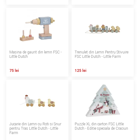
Termeni si conditii
Politica de confidentialitate
Politica de utilizare cookie-uri
Modalitati de plata
Masina de gaurit din lemn FSC -
Trenulet din Lemn Pentru Stivuire
Little Dutch
FSC Little Dutch - Little Farm
Politica de livrare si retur
75 lei
125 lei
Formular de retur
Garantia produselor
Instalare scaune/scoici auto
ANPC
Jucarie din Lemn cu Roti si Snur
Puzzle XL din carton FSC Little
ANPC SAL
pentru Tras Little Dutch - Little
Dutch - Editie speciala de Craciun
Farm
SOL