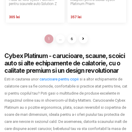
pentru scaunele auto Solution Z
Platinum Priam
305 lei
357 lei
1
...
6
Cybex Platinum - carucioare, scaune, scoici
auto si alte echipamente de calatorie, cu o
calitate premium si un design revolutionar
Esti in cautarea unor
carucioare pentru copii
si a altor echipamente de
calatorie care sa fie comode, confortabile si practice atat pentru tine, cat
si pentru copilul tau? Poti gasi o multitudine de produse excelente in
magazinul online sau in showroom-ul Baby Matters. Carucioarele Cybex
Platinum au o pozitie ergonomica, plata, scaun reversibil si copertina de
soare de mari dimensiuni, ideala pentru a-i oferi puiului tau protectia de
care are nevoie in sezonul cald. De asemenea, datorita scaunului inalt de
care dispune acest carucior, bebelusul tau va sta confortabil la masa de