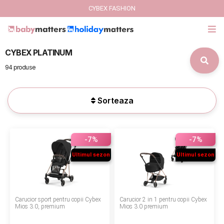
CYBEX FASHION
CYBEX PLATINUM
GIFT CARD
94 produse
Cybex Fashion
Sorteaza
Italbaby Collections
Branduri
-7%
-7%
CARUCIOARE COPII
Ultimul sezon
Ultimul sezon
SCAUNE AUTO
Carucior sport pentru copii Cybex
Carucior 2 in 1 pentru copii Cybex
SCOICI AUTO
Mios 3.0, premium
Mios 3.0 premium