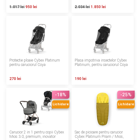
INGRIJIRE PERSONALA
1.017 lei
950 lei
2.034 lei
1.850 lei
BAIE SI TOALETA
Informatii companie
Despre noi
Protectie ploaie Cybex Platinum
Plasa impotriva insectelor Cybex
pentru caruciorul Coya
Platinum, pentru caruciorul Coya
Blog
270 lei
190 lei
Regulament giveaway
-18%
-25%
Showroom
Lichidare
Lichidare
Depozit
Q & A
Carucior 2 in 1 pentru copii Cybex
Sac de picioare pentru carucior
Branduri
Mios 3.0, premium, inovator
Cybex Platinum Priam / Mios,