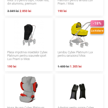
Mios 3.0 pentru copii, model nou,
Platinum pentru landou Lux
din aluminiu, premium
Priam / Mios
Contact
3.049 lei
2.850 lei
190 lei
-18%
Copyright 2026 BabyMatters
Lichidare
Plasa impotriva insectelor Cybex
Landou Cybex Platinum Lux
Platinum pentru scaunele sport
pentru caruciorul Mios
Lux Priam si Mios
190 lei
1.600 lei
1.305 lei
Husa de vara Cybex Platinum
Adaptori pentru scoica Cybex