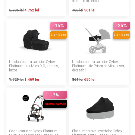
calduros si confortabil
Termeni si conditii
5.796 lei
4.752 lei
750 lei
561 lei
Politica de confidentialitate
-15%
-25%
Politica de utilizare cookie-uri
Lichidare
Lichidare
Modalitati de plata
Politica de livrare si retur
Landou pentru carucior Cybex
Landou pentru carucior Cybex
Platinum Lux Mios 3.0, spatios,
Platinum Lite Priam si Mios, usor,
luxos
detasabil
Formular de retur
1.729 lei
1.469 lei
864 lei
650 lei
Garantia produselor
-7%
Instalare scaune/scoici auto
Ultimul sezon
ANPC
ANPC SAL
Cadru carucior Cybex Platinum
Plasa impotriva insectelor Cybex
SOL