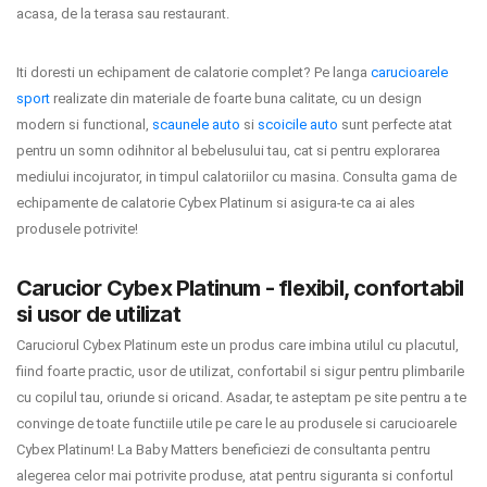
acasa, de la terasa sau restaurant.
Iti doresti un echipament de calatorie complet? Pe langa
carucioarele
sport
realizate din materiale de foarte buna calitate, cu un design
modern si functional,
scaunele auto
si
scoicile auto
sunt perfecte atat
pentru un somn odihnitor al bebelusului tau, cat si pentru explorarea
mediului incojurator, in timpul calatoriilor cu masina. Consulta gama de
echipamente de calatorie Cybex Platinum si asigura-te ca ai ales
produsele potrivite!
Carucior Cybex Platinum - flexibil, confortabil
si usor de utilizat
Caruciorul Cybex Platinum este un produs care imbina utilul cu placutul,
fiind foarte practic, usor de utilizat, confortabil si sigur pentru plimbarile
cu copilul tau, oriunde si oricand. Asadar, te asteptam pe site pentru a te
convinge de toate functiile utile pe care le au produsele si carucioarele
Cybex Platinum! La Baby Matters beneficiezi de consultanta pentru
alegerea celor mai potrivite produse, atat pentru siguranta si confortul