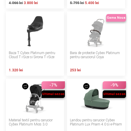
4.066 lei
3.800 lei
5.795 lei
5.400 lei
LA PLIMBARE
Gama Noua
CAMERA COPILULUI
JUCARII
MARSUPII BEBELUSI
Baza T Cybex Platinum pentru
Bara de protectie Cybex Platinum
Cloud T i-Size si Sirona T i-Size
pentru caruciorul Coya
LEAGANE COPII
1.320 lei
253 lei
BALANSOARE COPII
-7%
-9%
BABY MONITORS
Ultimul sezon
Ultimul sezon
HRANIRE SI DIVERSIFICARE
Material textil pentru carucior
Landou pentru carucior Cybex
CASA SI CURATENIE
Cybex Platinum Mios 3.0
Platinum Lux Priam 4.0 si e-Priam