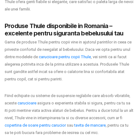
Thule ofera genti fiabile si elegante, care satisfac o paleta larga de nevoi
ale unei familii.
Contact
Produse Thule disponibile in Romania –
excelente pentru siguranta bebelusului tau
Copyright 2026 BabyMatters
Gama de produse Thule pentru copii vine in ajutorul parintilor in ceea ce
priveste confortul de neegalat al bebelusului. Daca vei opta pentru unul
dintre modelele de
carucioare pentru copii Thule
, vei simti ca ai facut
alegerea potrivita inca de la prima utilizare a acestuia. Produsele Thule
sunt gandite astfel incat sa ofere o calatorie lina si confortabila atat
pentru copil, cat si pentru parinti.
Fiind echipate cu sisteme de suspensie reglabile care absorb vibratiile,
aceste
carucioare
asigura o experienta stabila si sigura, pentru ca tu sa
iti poti mentine viata activa alaturi de bebelus. Pentru a duce totul la un alt
nivel, Thule vine in intampinarea ta si cu diverse accesorii, cum ar fi
copertina de soare pentru carucior
sau
tavita de mancare
, pentru ca tu
sa te poti bucura fara probleme de iesirea cu cel mic.