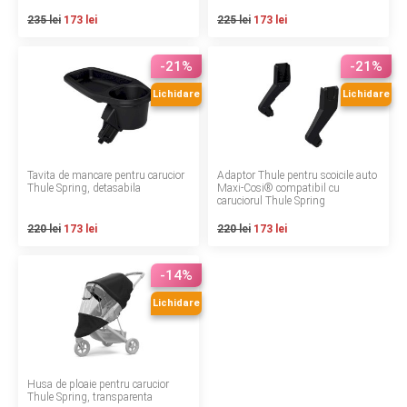
INGRIJIRE PERSONALA
235 lei
173 lei
225 lei
173 lei
BAIE SI TOALETA
-21%
-21%
Lichidare
Lichidare
Informatii companie
Despre noi
Tavita de mancare pentru carucior
Adaptor Thule pentru scoicile auto
Thule Spring, detasabila
Maxi-Cosi® compatibil cu
caruciorul Thule Spring
Blog
220 lei
173 lei
220 lei
173 lei
Regulament giveaway
-14%
Showroom
Lichidare
Depozit
Q & A
Husa de ploaie pentru carucior
Branduri
Thule Spring, transparenta