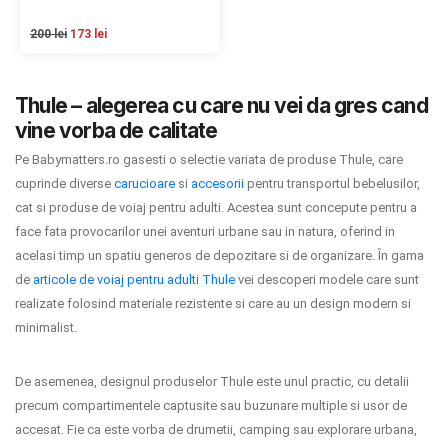
Termeni si conditii
200 lei
173 lei
Politica de confidentialitate
Thule – alegerea cu care nu vei da gres cand
Politica de utilizare cookie-uri
vine vorba de calitate
Modalitati de plata
Pe Babymatters.ro gasesti o selectie variata de produse Thule, care
cuprinde diverse
carucioare
si
accesorii
pentru transportul bebelusilor,
Politica de livrare si retur
cat si produse de voiaj pentru adulti. Acestea sunt concepute pentru a
face fata provocarilor unei aventuri urbane sau in natura, oferind in
Formular de retur
acelasi timp un spatiu generos de depozitare si de organizare. În gama
de
articole de voiaj pentru adulti Thule
Garantia produselor
vei descoperi modele care sunt
realizate folosind materiale rezistente si care au un design modern si
Instalare scaune/scoici auto
minimalist.
ANPC
De asemenea, designul produselor Thule este unul practic, cu detalii
ANPC SAL
precum compartimentele captusite sau buzunare multiple si usor de
accesat. Fie ca este vorba de drumetii, camping sau explorare urbana,
SOL