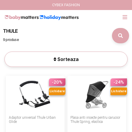
CYBEX FASHION
THULE
GIFT CARD
9 produse
Cybex Fashion
Sorteaza
Italbaby Collections
Branduri
-20%
-24%
CARUCIOARE COPII
Lichidare
Lichidare
SCAUNE AUTO
Adaptor universal Thule Urban
Plasa anti insecte pentru carucior
SCOICI AUTO
Glide
Thule Spring, elastica