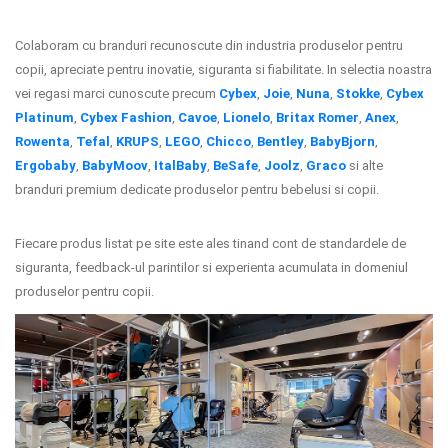
Colaboram cu branduri recunoscute din industria produselor pentru
copii, apreciate pentru inovatie, siguranta si fiabilitate. In selectia noastra
vei regasi marci cunoscute precum
Cybex
,
Joie
,
Nuna
,
Stokke
,
Cybex
Platinum
,
Cybex Fashion
,
Cavoe
,
Lionelo
,
Britax Romer
,
Anex
,
Rowenta
,
Tefal
,
KRUPS
,
LEGO
,
Chicco
,
Bentley
,
BabyBjorn
,
Ergobaby
,
BabyMoov
,
ItalBaby
,
BeSafe
,
Joolz
,
Graco
si alte
branduri premium dedicate produselor pentru bebelusi si copii.
Fiecare produs listat pe site este ales tinand cont de standardele de
siguranta, feedback-ul parintilor si experienta acumulata in domeniul
produselor pentru copii.