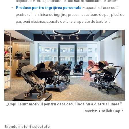
aspiratoare robot, aspiratoare fara sac si purificatoare de aer
Produse pentru ingrijirea personala
– aparate si accesorii
pentru rutina zilnica de ingrijire, precum uscatoare de par, placi de
par, perii electrice, aparate de tuns si aparate de barbierit
,,Copiii sunt motivul pentru care cerul încă nu a distrus lumea.’’
Moritz-Gotlieb Sapir
Branduri atent selectate