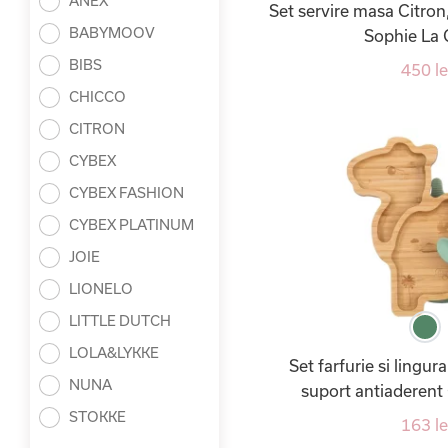
ANEX
Set servire masa Citro
BABYMOOV
Sophie La 
BIBS
450 le
CHICCO
CITRON
CYBEX
CYBEX FASHION
CYBEX PLATINUM
JOIE
LIONELO
LITTLE DUTCH
LOLA&LYKKE
Set farfurie si lingu
NUNA
suport antiaderent
STOKKE
163 le