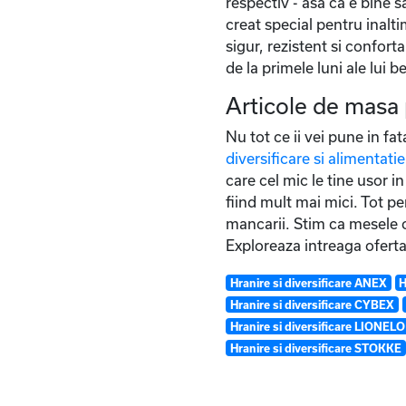
respectiv - asa ca e bine 
creat special pentru inalti
sigur, rezistent si conforta
de la primele luni ale lui
Articole de masa 
Nu tot ce ii vei pune in fa
diversificare si alimentatie
care cel mic le tine usor 
fiind mult mai mici. Tot pe
mancarii. Stim ca mesele c
Exploreaza intreaga ofert
Hranire si diversificare ANEX
H
Hranire si diversificare CYBEX
Hranire si diversificare LIONELO
Hranire si diversificare STOKKE