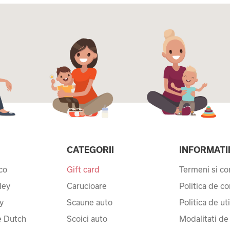
CATEGORII
INFORMATI
co
Gift card
Termeni si con
ley
Carucioare
Politica de co
y
Scaune auto
Politica de ut
le Dutch
Scoici auto
Modalitati de