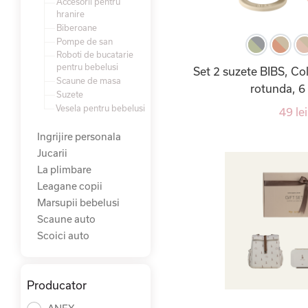
Accesorii pentru
hranire
Biberoane
Pompe de san
Roboti de bucatarie
pentru bebelusi
Set 2 suzete BIBS, Col
Scaune de masa
rotunda, 6 
Suzete
Vesela pentru bebelusi
49 lei
Ingrijire personala
Jucarii
La plimbare
Leagane copii
Marsupii bebelusi
Scaune auto
Scoici auto
Producator