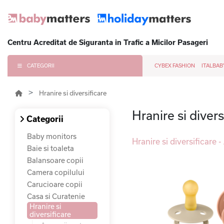
Centru Acreditat de Siguranta in Trafic a Micilor Pasageri
CATEGORII
CYBEX FASHION
ITALBAB
Hranire si diversificare
Hranire si divers
Categorii
Baby monitors
Hranire si diversificare
Baie si toaleta
Balansoare copii
Camera copilului
Carucioare copii
Casa si Curatenie
Hranire si
diversificare