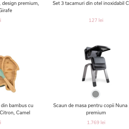
n, design premium,
Set 3 tacamuri din otel inoxidabil C
Girafe
i
127 lei
ra din bambus cu
Scaun de masa pentru copii Nuna
 Citron, Camel
premium
i
1.769 lei