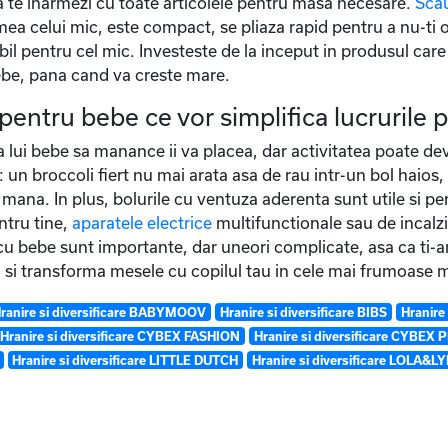
sa te inarmezi cu toate articolele pentru masa necesare.
Sca
mea celui mic, este compact, se pliaza rapid pentru a nu-ti 
bil pentru cel mic. Investeste de la inceput in produsul care t
 bebe, pana cand va creste mare.
pentru bebe ce vor simplifica lucrurile
ta lui bebe sa manance ii va placea, dar activitatea poate de
: un broccoli fiert nu mai arata asa de rau intr-un bol haios
in mana. In plus, bolurile cu ventuza aderenta sunt utile si
ntru tine,
aparatele electrice
multifunctionale sau de incalzir
u bebe sunt importante, dar uneori complicate, asa ca ti-am 
a si transforma mesele cu copilul tau in cele mai frumoase
ranire si diversificare BABYMOOV
Hranire si diversificare BIBS
Hranire
Hranire si diversificare CYBEX FASHION
Hranire si diversificare CYBEX
Hranire si diversificare LITTLE DUTCH
Hranire si diversificare LOLA&L