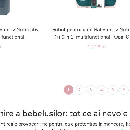
bymoov Nutribaby
Robot pentru gatit Babymoov Nutr
ifunctional
(+) 6 in 1, multifunctional - Opal 
i
1.119 lei
1
2
3
4
5
nire a bebelusilor: tot ce ai nevoie
t reale provocari: fie pentru ca e pretentios la mancare, f