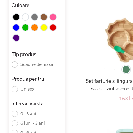
Culoare
Tip produs
Scaune de masa
Produs pentru
Set farfurie si lingu
suport antiaderent
Unisex
163 le
Interval varsta
0 - 3 ani
6 luni - 3 ani
0 - 6 ani