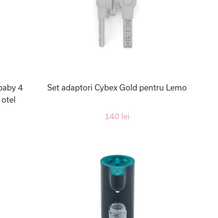
baby 4
Set adaptori Cybex Gold pentru Lemo
 otel
140 lei