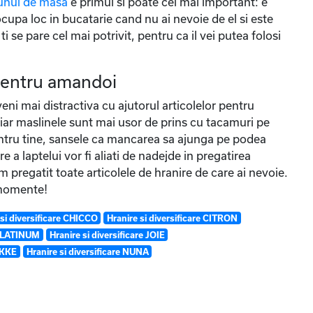
unul de masa
e primul si poate cel mai important: e
ocupa loc in bucatarie cand nu ai nevoie de el si este
i se pare cel mai potrivit, pentru ca il vei putea folosi
 pentru amandoi
veni mai distractiva cu ajutorul articolelor pentru
, iar maslinele sunt mai usor de prins cu tacamuri pe
 pentru tine, sansele ca mancarea sa ajunga pe podea
e a laptelui vor fi aliati de nadejde in pregatirea
pregatit toate articolele de hranire de care ai nevoie.
 momente!
 si diversificare CHICCO
Hranire si diversificare CITRON
 PLATINUM
Hranire si diversificare JOIE
YKKE
Hranire si diversificare NUNA