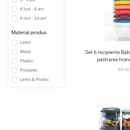
6 luni - 6 ani
6 luni - 10 ani
Material produs
Lemn
Metal
Set 6 recipiente Ba
pastrarea hran
Plastic
49 lei
Poliester
Lemn & Plastic