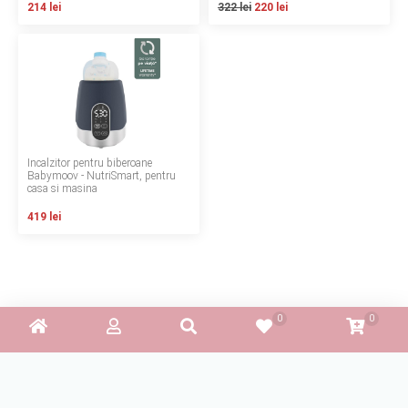
214 lei
322 lei
220 lei
Contact
Copyright 2026 BabyMatters
Incalzitor pentru biberoane
Babymoov - NutriSmart, pentru
casa si masina
419 lei
Sorteaza