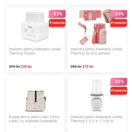
Termeni si conditii
-23%
-24%
Politica de confidentialitate
Promotie
Promotie
Politica de utilizare cookie-uri
Modalitati de plata
Incalzitor pentru biberoane Lionelo
Incalzitor pentru biberoane Lionelo
ThermUp Double
ThermUp Go Evo, portabil
Politica de livrare si retur
299 lei
230 lei
356 lei
270 lei
Formular de retur
-32%
Garantia produselor
Promotie
Instalare scaune/scoici auto
ANPC
Rucsac termic pentru copii Citron,
Incalzitor pentru biberoane Lionelo,
ANPC SAL
rulabil, cu materiale sustenabile
ThermUp 2.0, 5 in 1, 200 W
SOL