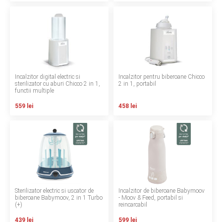
INGRIJIRE PERSONALA
BAIE SI TOALETA
Informatii companie
Incalzitor digital electric si
Incalzitor pentru biberoane Chicco
sterilizator cu aburi Chicco 2 in 1,
2 in 1, portabil
Despre noi
functii multiple
559 lei
458 lei
Blog
Regulament giveaway
Showroom
Depozit
Sterilizator electric si uscator de
Incalzitor de biberoane Babymoov
Q & A
biberoane Babymoov, 2 in 1 Turbo
- Moov & Feed, portabil si
(+)
reincarcabil
Branduri
439 lei
599 lei