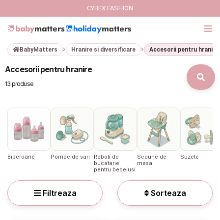
CYBEX FASHION
BabyMatters
Hranire si diversificare
Accesorii pentru hranire
GIFT CARD
Accesorii pentru hranire
Cybex Fashion
13 produse
Italbaby Collections
Branduri
CARUCIOARE COPII
Biberoane
Pompe de san
Roboti de
Scaune de
Suzete
bucatarie
masa
pentru bebelusi
SCAUNE AUTO
Filtreaza
Sorteaza
SCOICI AUTO