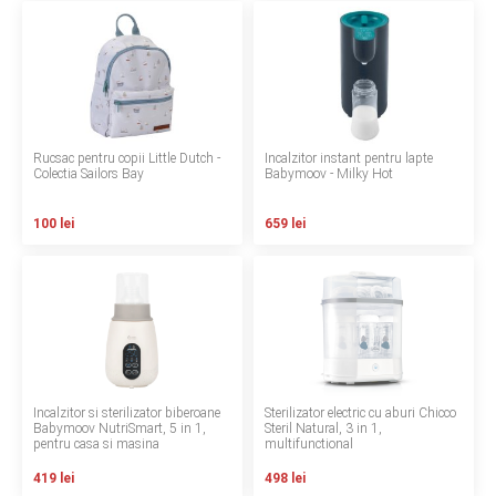
LA PLIMBARE
CAMERA COPILULUI
JUCARII
Rucsac pentru copii Little Dutch -
Incalzitor instant pentru lapte
Colectia Sailors Bay
Babymoov - Milky Hot
MARSUPII BEBELUSI
100 lei
659 lei
LEAGANE COPII
BALANSOARE COPII
BABY MONITORS
HRANIRE SI DIVERSIFICARE
Incalzitor si sterilizator biberoane
Sterilizator electric cu aburi Chicco
Babymoov NutriSmart, 5 in 1,
Steril Natural, 3 in 1,
pentru casa si masina
multifunctional
CASA SI CURATENIE
419 lei
498 lei