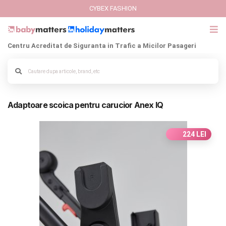
CYBEX FASHION
Centru Acreditat de Siguranta in Trafic a Micilor Pasageri
GIFT CARD
Alege culoarea cadrului
Cybex Fashion
Adaptoare scoica pentru carucior Anex IQ
Italbaby Collections
Branduri
224 LEI
CARUCIOARE COPII
SCAUNE AUTO
SCOICI AUTO