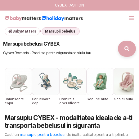
CYBEX FASHION
BabyMatters
Marsupii bebelusi
GIFT CARD
Marsupii bebelusi CYBEX
Cybex Fashion
Cybex Romania - Produse pentru siguranta copilului tau
Italbaby Collections
Branduri
CARUCIOARE COPII
Balansoare
Carucioare
Hranire si
Scaune auto
Scoici auto
copii
copii
diversificare
SCAUNE AUTO
Marsupiu CYBEX - modalitatea ideala de a-ti
transporta bebelusul in siguranta
SCOICI AUTO
Cauti un
marsupiu pentru bebelusi
de inalta calitate pentru a-ti plimba