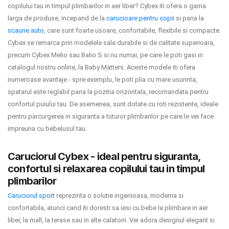
copilului tau in timpul plimbarilor in aer liber? Cybex iti ofera o gama
INGRIJIRE PERSONALA
larga de produse, incepand de la
carucioare pentru copii
si pana la
scaune auto
, care sunt foarte usoare, confortabile, flexibile si compacte.
BAIE SI TOALETA
Cybex se remarca prin modelele sale durabile si de calitate superioara,
precum Cybex Melio sau Balio S si nu numai, pe care le poti gasi in
Informatii companie
catalogul nostru online, la Baby Matters. Aceste modele iti ofera
numeroase avantaje - spre exemplu, le poti plia cu mare usurinta,
spatarul este reglabil pana la pozitia orizontala, recomandata pentru
Despre noi
confortul puiului tau. De asemenea, sunt dotate cu roti rezistente, ideale
Blog
pentru parcurgerea in siguranta a tuturor plimbarilor pe care le vei face
impreuna cu bebelusul tau.
Regulament giveaway
Caruciorul Cybex - ideal pentru siguranta,
Showroom
confortul si relaxarea copilului tau in timpul
plimbarilor
Depozit
Caruciorul sport
reprezinta o solutie ingenioasa, moderna si
Q & A
confortabila, atunci cand iti doresti sa iesi cu bebe la plimbare in aer
liber, la mall, la terase sau in alte calatorii. Vei adora designul elegant si
Branduri