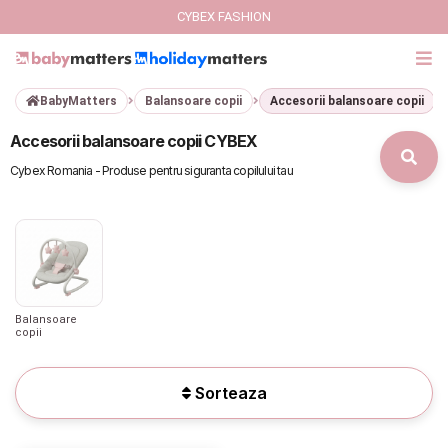
CYBEX FASHION
BabyMatters
Balansoare copii
Accesorii balansoare copii
GIFT CARD
Accesorii balansoare copii CYBEX
Cybex Fashion
Cybex Romania - Produse pentru siguranta copilului tau
Italbaby Collections
Branduri
CARUCIOARE COPII
Balansoare
copii
SCAUNE AUTO
Sorteaza
SCOICI AUTO