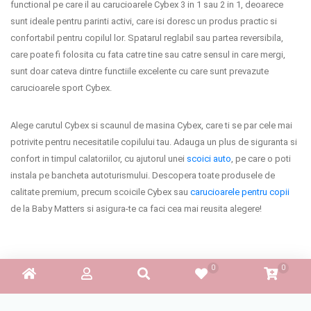
functional pe care il au carucioarele Cybex 3 in 1 sau 2 in 1, deoarece
Termeni si conditii
sunt ideale pentru parinti activi, care isi doresc un produs practic si
confortabil pentru copilul lor. Spatarul reglabil sau partea reversibila,
Politica de confidentialitate
care poate fi folosita cu fata catre tine sau catre sensul in care mergi,
sunt doar cateva dintre functiile excelente cu care sunt prevazute
Politica de utilizare cookie-uri
carucioarele sport Cybex.
Modalitati de plata
Alege carutul Cybex si scaunul de masina Cybex, care ti se par cele mai
Politica de livrare si retur
potrivite pentru necesitatile copilului tau. Adauga un plus de siguranta si
confort in timpul calatoriilor, cu ajutorul unei
scoici auto
, pe care o poti
Formular de retur
instala pe bancheta autoturismului. Descopera toate produsele de
calitate premium, precum scoicile Cybex sau
carucioarele pentru copii
Garantia produselor
de la Baby Matters si asigura-te ca faci cea mai reusita alegere!
Instalare scaune/scoici auto
ANPC
ANPC SAL
SOL