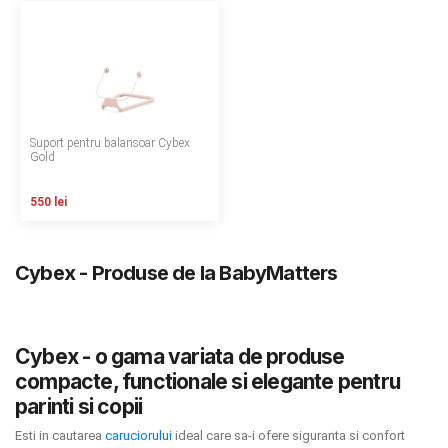
LA PLIMBARE
CAMERA COPILULUI
JUCARII
Suport pentru balansoar Cybex
Gold
MARSUPII BEBELUSI
550 lei
LEAGANE COPII
BALANSOARE COPII
Cybex - Produse de la BabyMatters
BABY MONITORS
Cybex - o gama variata de produse
HRANIRE SI DIVERSIFICARE
compacte, functionale si elegante pentru
parinti si copii
CASA SI CURATENIE
Esti in cautarea
caruciorului
ideal care sa-i ofere siguranta si confort