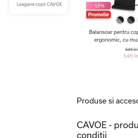
Leagane copii CAVOE
-15%
Promotie
Balansoar pentru co
ergonomic, cu muzi
649 lei
549 le
Produse si acceso
CAVOE - produse
conditii