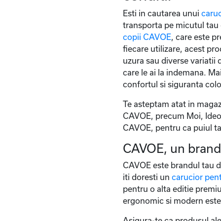
Esti in cautarea unui
caruc
transporta pe micutul tau 
copii CAVOE
, care este p
fiecare utilizare, acest pr
uzura sau diverse variatii
care le ai la indemana. Mai
confortul si siguranta colo
Te asteptam atat in magaz
CAVOE, precum Moi, Ideo, O
CAVOE, pentru ca puiul tau 
CAVOE, un brand c
CAVOE este brandul tau de
iti doresti un
carucior pent
pentru o alta editie pre
ergonomic si modern este 
Asigura-te ca produsul ale