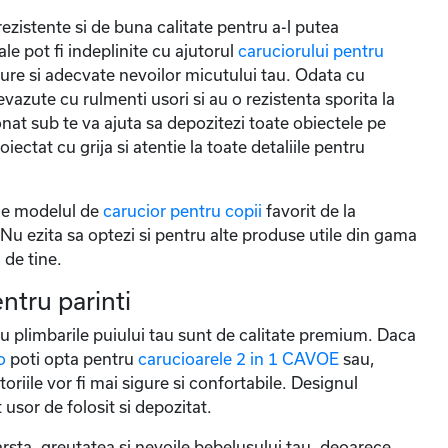
rezistente si de buna calitate pentru a-l putea
le pot fi indeplinite cu ajutorul
caruciorului pentru
igure si adecvate nevoilor micutului tau. Odata cu
evazute cu rulmenti usori si au o rezistenta sporita la
at sub te va ajuta sa depozitezi toate obiectele pe
ectat cu grija si atentie la toate detaliile pentru
ege modelul de
carucior pentru copii
favorit de la
u ezita sa optezi si pentru alte produse utile din gama
 de tine.
ntru parinti
u plimbarile puiului tau sunt de calitate premium. Daca
o
poti opta pentru
carucioarele 2 in 1 CAVOE
sau,
latoriile vor fi mai sigure si confortabile. Designul
 usor de folosit si depozitat.
arsta, greutatea si nevoile bebelusului tau, deoarece