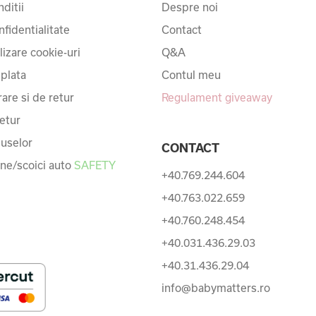
ditii
Despre noi
nfidentialitate
Contact
ilizare cookie-uri
Q&A
 plata
Contul meu
rare si de retur
Regulament giveaway
etur
uselor
CONTACT
une/scoici auto
SAFETY
+40.769.244.604
+40.763.022.659
+40.760.248.454
+40.031.436.29.03
+40.31.436.29.04
info@babymatters.ro