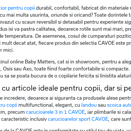
ior pentru copii
durabil, confortabil, fabricat din materiale 
cu mai multa usurinta, oriunde si oricand? Toate dorintele ta
revazut cu scaun reversibil si detasabil pentru experiente s
odus isi va pastra calitatea, deoarece rotile sunt mai mari, pr
 de temperatura. De asemenea, cosul de cumparaturi pozition
 mult decat atat, fiecare produs din selectia CAVOE este proi
r mici.
inul online Baby Matters, cat si in showroom, pentru a al
sis sau Axo, toate fiind foarte confortabile si compacte. N
sa se poata bucura de o copilarie fericita si linistita alaturi
u articole ideale pentru copii, dar si pe
 incredere, deoarece ai siguranta ca produsele alese pentr
ru copii
multifunctional, elegant, cu
landou
sau
scoica aut
mium, precum
carucioarele 3 in 1 CAVOE
, iar plimbarile si ca
caracteristic inclusiv
carucioarelor sport CAVOE
, care sunt
s de la CAVOE este in conformitate cu stilul tau de viata, v