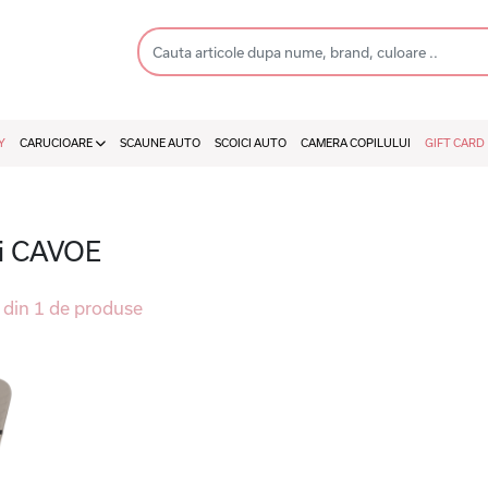
Y
CARUCIOARE
SCAUNE AUTO
SCOICI AUTO
CAMERA COPILULUI
GIFT CARD
ii CAVOE
din 1 de produse