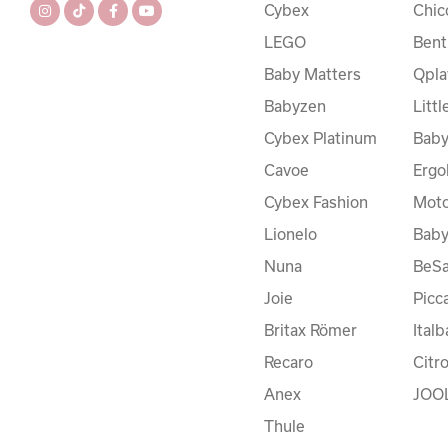
Cybex
Chic
LEGO
Bent
Baby Matters
Qpla
Babyzen
Litt
Cybex Platinum
Baby
Cavoe
Ergo
Cybex Fashion
Moto
Lionelo
Bab
Nuna
BeSa
Joie
Picc
Britax Römer
Ital
Recaro
Citr
Anex
JOO
Thule