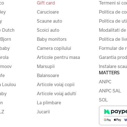
co
Gift card
Termeni si con
ley
Carucioare
Politica de co
y
Scaune auto
Politica de ut
le Dutch
Scoici auto
Modalitati de
Bjorn
Baby monitors
Politica de liv
baby
Camera copilului
Formular de r
rola
Articole pentru masa
Garantia prod
ymoov
Marsupii
Instalare sca
MATTERS
fe
Balansoare
ANPC
a Loulou
Articole voiaj copii
ANPC SAL
baby
Articole voiaj adulti
SOL
on
La plimbare
LZ
Jucarii