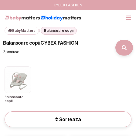
CYBEX FASHION
BabyMatters
Balansoare copii
GIFT CARD
Balansoare copii CYBEX FASHION
Cybex Fashion
2 produse
Italbaby Collections
Branduri
CARUCIOARE COPII
Balansoare
copii
SCAUNE AUTO
Sorteaza
SCOICI AUTO