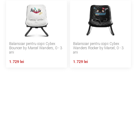
LA PLIMBARE
CAMERA COPILULUI
JUCARII
Balansoar pentru copii Cybex
Balansoar pentru copii Cybex
Bouncer by Marcel Wanders, 0 - 3
Wanders Rocker by Marcel, 0 - 3
MARSUPII BEBELUSI
ani
ani
1.729 lei
1.729 lei
LEAGANE COPII
BALANSOARE COPII
BABY MONITORS
HRANIRE SI DIVERSIFICARE
CASA SI CURATENIE