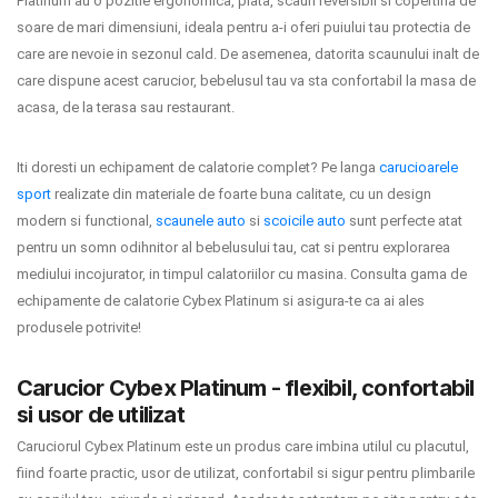
Platinum au o pozitie ergonomica, plata, scaun reversibil si copertina de
INGRIJIRE PERSONALA
soare de mari dimensiuni, ideala pentru a-i oferi puiului tau protectia de
care are nevoie in sezonul cald. De asemenea, datorita scaunului inalt de
BAIE SI TOALETA
care dispune acest carucior, bebelusul tau va sta confortabil la masa de
acasa, de la terasa sau restaurant.
Informatii companie
Iti doresti un echipament de calatorie complet? Pe langa
carucioarele
sport
realizate din materiale de foarte buna calitate, cu un design
Despre noi
modern si functional,
scaunele auto
si
scoicile auto
sunt perfecte atat
pentru un somn odihnitor al bebelusului tau, cat si pentru explorarea
Blog
mediului incojurator, in timpul calatoriilor cu masina. Consulta gama de
Regulament giveaway
echipamente de calatorie Cybex Platinum si asigura-te ca ai ales
produsele potrivite!
Showroom
Carucior Cybex Platinum - flexibil, confortabil
Depozit
si usor de utilizat
Q & A
Caruciorul Cybex Platinum este un produs care imbina utilul cu placutul,
fiind foarte practic, usor de utilizat, confortabil si sigur pentru plimbarile
Branduri