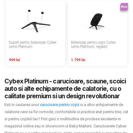
LA PLIMBARE
Nou
CAMERA COPILULUI
JUCARII
Suport pentru balansoar Cybex
Balansoar pentru copii Cybex
Lemo Platinum
Lemo Platinum, reglabil
MARSUPII BEBELUSI
999 lei
1.799 lei
LEAGANE COPII
BALANSOARE COPII
Cybex Platinum - carucioare, scaune, scoici
auto si alte echipamente de calatorie, cu o
BABY MONITORS
calitate premium si un design revolutionar
Esti in cautarea unor
carucioare pentru copii
si a altor echipamente de
HRANIRE SI DIVERSIFICARE
calatorie care sa fie comode, confortabile si practice atat pentru tine, cat
si pentru copilul tau? Poti gasi o multitudine de produse excelente in
CASA SI CURATENIE
magazinul online sau in showroom-ul Baby Matters. Carucioarele Cybex