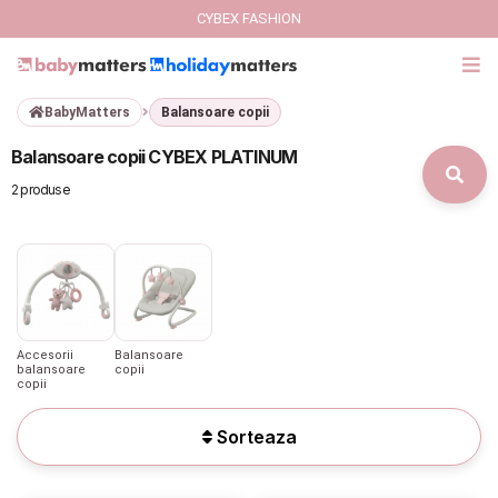
CYBEX FASHION
BabyMatters
Balansoare copii
GIFT CARD
Balansoare copii CYBEX PLATINUM
Cybex Fashion
2 produse
Italbaby Collections
Branduri
CARUCIOARE COPII
Accesorii
Balansoare
balansoare
copii
copii
SCAUNE AUTO
Sorteaza
SCOICI AUTO