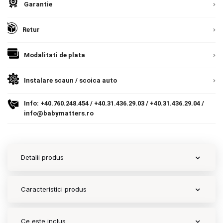
Garantie
Contact
Retur
Copyright 2026 BabyMatters
Modalitati de plata
Instalare scaun / scoica auto
Info:
+40.760.248.454
/
+40.31.436.29.03
/
+40.31.436.29.04
/
info@babymatters.ro
Detalii produs
Caracteristici produs
Ce este inclus