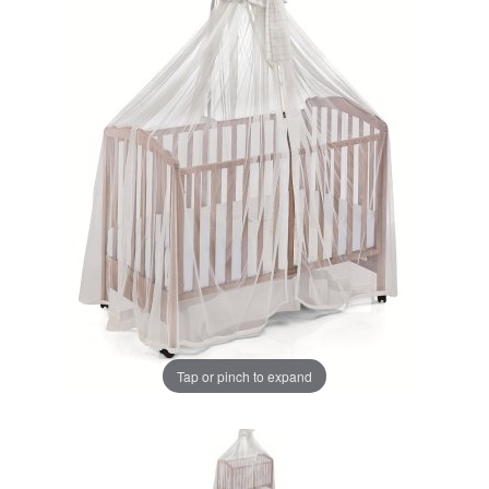
LA PLIMBARE
CAMERA COPILULUI
JUCARII
MARSUPII BEBELUSI
Chrome cu detalii negre
3246 lei
LEAGANE COPII
Verde cu detalii negre
5646 lei
BALANSOARE COPII
BABY MONITORS
Alege culoarea cadrului
Tap or pinch to expand
HRANIRE SI DIVERSIFICARE
CASA SI CURATENIE