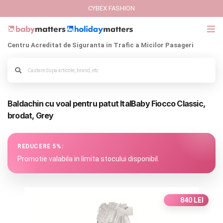
CYBEX FASHION
Centru Acreditat de Siguranta in Trafic a Micilor Pasageri
GIFT CARD
Cybex Fashion
Alege culoarea cadrului
Baldachin cu voal pentru patut ItalBaby Fiocco Classic,
Italbaby Collections
brodat, Grey
Branduri
REDUCERE 5%:
CARUCIOARE COPII
Promotie valabila in limita stocului disponibil.
SCAUNE AUTO
840 LEI
SCOICI AUTO