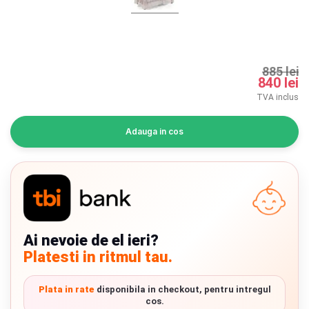
INGRIJIRE PERSONALA
BAIE SI TOALETA
885 lei
840 lei
Informatii companie
TVA inclus
Despre noi
Adauga in cos
Blog
Regulament giveaway
Showroom
Ai nevoie de el ieri?
Chrome cu detalii negre
3246 lei
Depozit
Platesti in ritmul tau.
Q & A
Verde cu detalii negre
5646 lei
Plata in rate
disponibila in checkout, pentru intregul
Branduri
cos.