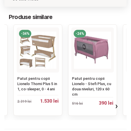
Produse similare
-34%
-24%
‹
Patut pentru copii
Patut pentru copii
Pa
y
Lionelo Thomi Plus 5 in
Lionelo - Stefi Plus, cu
It
1, co-sleeper, 0 - 4 ani
doua niveluri, 120 x 60
Tr
cm
an
1.530 lei
2.319 lei
ei
390 lei
›
516 lei
2.