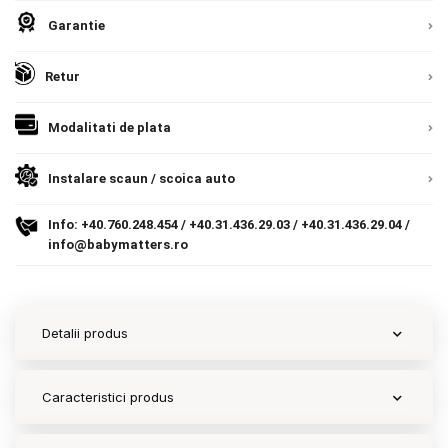
Garantie
Contact
Retur
Copyright 2026 BabyMatters
Modalitati de plata
Instalare scaun / scoica auto
Info:
+40.760.248.454
/
+40.31.436.29.03
/
+40.31.436.29.04
/
info@babymatters.ro
Detalii produs
Caracteristici produs