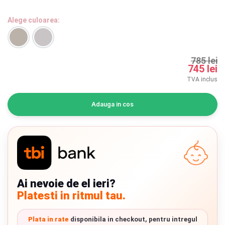
INGRIJIRE PERSONALA
Alege culoarea:
BAIE SI TOALETA
785 lei
Informatii companie
745 lei
TVA inclus
Despre noi
Adauga in cos
Blog
Regulament giveaway
Showroom
Chrome cu detalii negre
3246 lei
Depozit
Ai nevoie de el ieri?
Platesti in ritmul tau.
Q & A
Verde cu detalii negre
5646 lei
Branduri
Plata in rate
disponibila in checkout, pentru intregul