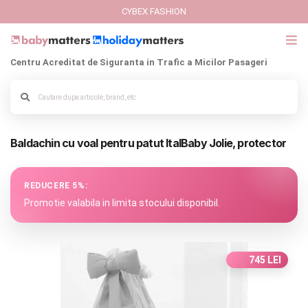
CYBEX FASHION
Centru Acreditat de Siguranta in Trafic a Micilor Pasageri
GIFT CARD
Cybex Fashion
Alege culoarea cadrului
Baldachin cu voal pentru patut ItalBaby Jolie, protector
Italbaby Collections
Branduri
REDUCERE 5%:
Promotie valabila in limita stocului disponibil.
CARUCIOARE COPII
SCAUNE AUTO
745 LEI
SCOICI AUTO