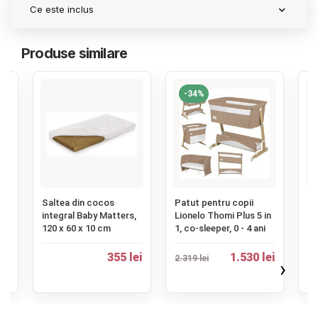
Ce este inclus
Produse similare
-34%
‹
Saltea din cocos
Patut pentru copii
Pe
cu
integral Baby Matters,
Lionelo Thomi Plus 5 in
pe
0
120 x 60 x 10 cm
1, co-sleeper, 0 - 4 ani
Gi
355 lei
1.530 lei
2.319 lei
25
ei
›