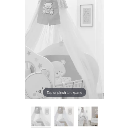
LA PLIMBARE
CAMERA COPILULUI
JUCARII
MARSUPII BEBELUSI
Chrome cu detalii negre
3246 lei
LEAGANE COPII
Verde cu detalii negre
5646 lei
BALANSOARE COPII
BABY MONITORS
Tap or pinch to expand
Alege culoarea cadrului
HRANIRE SI DIVERSIFICARE
CASA SI CURATENIE