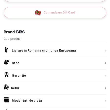
9.305 lei
Termeni si conditii
TVA inclus
Comanda un Gift Card
Politica de confidentialitate
Adauga in cos
Politica de utilizare cookie-uri
Brand:
BIBS
Modalitati de plata
Cod produs:
Politica de livrare si retur
Livrare in Romania si Uniunea Europeana
Formular de retur
Stoc
Garantia produselor
Garantie
Instalare scaune/scoici auto
Retur
ANPC
ANPC SAL
Modalitati de plata
SOL