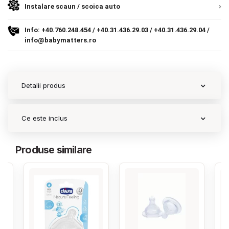
Instalare scaun / scoica auto
Contact
Info:
+40.760.248.454
/
+40.31.436.29.03
/
+40.31.436.29.04
/
info@babymatters.ro
Copyright 2026 BabyMatters
Detalii produs
Ce este inclus
Produse similare