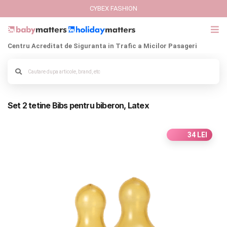
CYBEX FASHION
Centru Acreditat de Siguranta in Trafic a Micilor Pasageri
GIFT CARD
Alege culoarea cadrului
Cybex Fashion
Set 2 tetine Bibs pentru biberon, Latex
Italbaby Collections
Branduri
34 LEI
CARUCIOARE COPII
SCAUNE AUTO
SCOICI AUTO