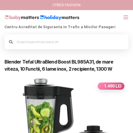
CYBEX FASHION
Centru Acreditat de Siguranta in Trafic a Micilor Pasageri
GIFT CARD
Cybex Fashion
Alege culoarea cadrului
Blender Tefal UltraBlend Boost BL985A31, de mare
Italbaby Collections
viteza, 10 Functii, 6 lame inox, 2 recipiente, 1300 W
Branduri
1.490 LEI
CARUCIOARE COPII
SCAUNE AUTO
SCOICI AUTO