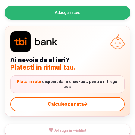
INGRIJIRE PERSONALA
Adauga in cos
BAIE SI TOALETA
Informatii companie
Despre noi
Ai nevoie de el ieri?
Platesti in ritmul tau.
Blog
Regulament giveaway
Plata in rate
disponibila in checkout, pentru intregul
cos.
Showroom
Chrome cu detalii negre
3246 lei
Calculeaza rata
Depozit
Q & A
Verde cu detalii negre
5646 lei
Adauga in wishlist
Livrare prin curier in Romania si in Uniunea
Branduri