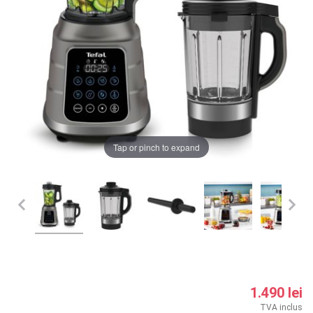
LA PLIMBARE
CAMERA COPILULUI
JUCARII
MARSUPII BEBELUSI
Chrome cu detalii negre
3246 lei
Tap or pinch to expand
LEAGANE COPII
Verde cu detalii negre
5646 lei
BALANSOARE COPII
BABY MONITORS
Alege culoarea cadrului
HRANIRE SI DIVERSIFICARE
CASA SI CURATENIE
1.490 lei
TVA inclus