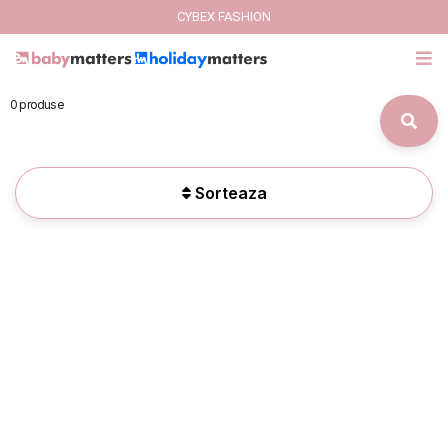
CYBEX FASHION
0 produse
Sorteaza