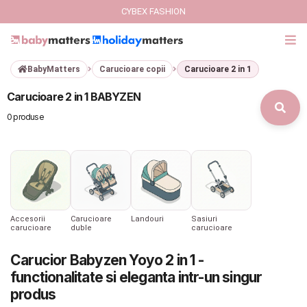
CYBEX FASHION
BabyMatters
Carucioare copii
Carucioare 2 in 1
GIFT CARD
Carucioare 2 in 1 BABYZEN
Cybex Fashion
0 produse
Italbaby Collections
Branduri
CARUCIOARE COPII
Accesorii
Carucioare
Landouri
Sasiuri
carucioare
duble
carucioare
SCAUNE AUTO
Carucior Babyzen Yoyo 2 in 1 -
functionalitate si eleganta intr-un singur
SCOICI AUTO
produs