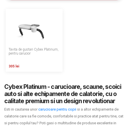
LA PLIMBARE
CAMERA COPILULUI
JUCARII
MARSUPII BEBELUSI
Tavita de gustari Cybex Platinum,
pentru carucior
LEAGANE COPII
305 lei
BALANSOARE COPII
Cybex Platinum - carucioare, scaune, scoici
BABY MONITORS
auto si alte echipamente de calatorie, cu o
calitate premium si un design revolutionar
HRANIRE SI DIVERSIFICARE
Esti in cautarea unor
carucioare pentru copii
si a altor echipamente de
calatorie care sa fie comode, confortabile si practice atat pentru tine, cat
CASA SI CURATENIE
si pentru copilul tau? Poti gasi o multitudine de produse excelente in