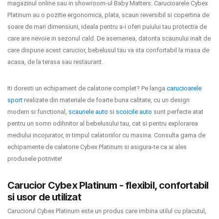
magazinul online sau in showroom-ul Baby Matters. Carucioarele Cybex
INGRIJIRE PERSONALA
Platinum au o pozitie ergonomica, plata, scaun reversibil si copertina de
soare de mari dimensiuni, ideala pentru a-i oferi puiului tau protectia de
BAIE SI TOALETA
care are nevoie in sezonul cald. De asemenea, datorita scaunului inalt de
care dispune acest carucior, bebelusul tau va sta confortabil la masa de
acasa, de la terasa sau restaurant.
Informatii companie
Iti doresti un echipament de calatorie complet? Pe langa
carucioarele
Despre noi
sport
realizate din materiale de foarte buna calitate, cu un design
Blog
modern si functional,
scaunele auto
si
scoicile auto
sunt perfecte atat
pentru un somn odihnitor al bebelusului tau, cat si pentru explorarea
Regulament giveaway
mediului incojurator, in timpul calatoriilor cu masina. Consulta gama de
echipamente de calatorie Cybex Platinum si asigura-te ca ai ales
Showroom
produsele potrivite!
Depozit
Carucior Cybex Platinum - flexibil, confortabil
Q & A
si usor de utilizat
Caruciorul Cybex Platinum este un produs care imbina utilul cu placutul,
Branduri