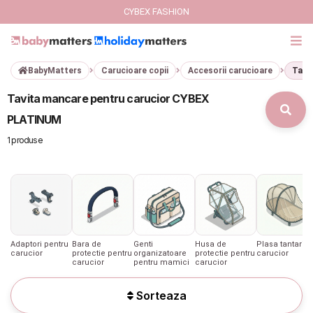
CYBEX FASHION
BabyMatters
Carucioare copii
Accesorii carucioare
Tavi
GIFT CARD
Tavita mancare pentru carucior CYBEX
Cybex Fashion
PLATINUM
1 produse
Italbaby Collections
Branduri
CARUCIOARE COPII
Adaptori pentru
Bara de
Genti
Husa de
Plasa tantari
SCAUNE AUTO
carucior
protectie pentru
organizatoare
protectie pentru
carucior
carucior
pentru mamici
carucior
SCOICI AUTO
Sorteaza