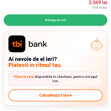
2.049 lei
INGRIJIRE PERSONALA
TVA inclus
BAIE SI TOALETA
Adauga in cos
Informatii companie
Despre noi
Blog
Ai nevoie de el ieri?
Platesti in ritmul tau.
Regulament giveaway
Showroom
Plata in rate
disponibila in checkout, pentru intregul
cos.
Chrome cu detalii negre
3246 lei
Depozit
Calculeaza rata
Q & A
Verde cu detalii negre
5646 lei
Branduri
Livrare prin curier in Romania si in Uniunea