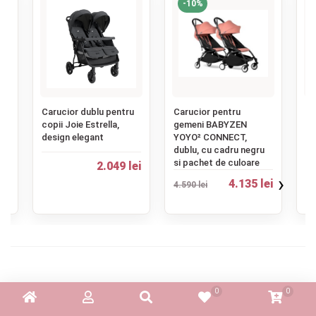
-10%
‹
Carucior dublu pentru
Carucior pentru
Ca
copii Joie Estrella,
gemeni BABYZEN
ge
design elegant
YOYO² CONNECT,
Du
dublu, cu cadru negru
us
si pachet de culoare
2.049 lei
›
4.135 lei
4.590 lei
ei