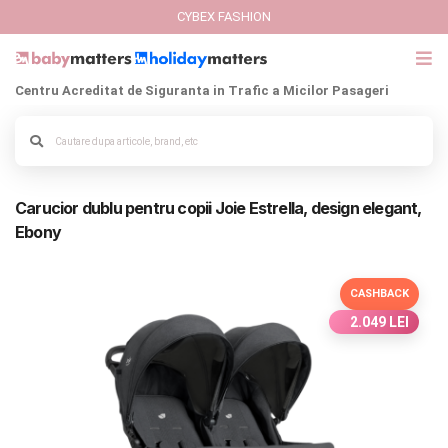
CYBEX FASHION
Centru Acreditat de Siguranta in Trafic a Micilor Pasageri
GIFT CARD
Cybex Fashion
Alege culoarea cadrului
Carucior dublu pentru copii Joie Estrella, design elegant,
Italbaby Collections
Ebony
Branduri
CASHBACK
CARUCIOARE COPII
2.049 LEI
SCAUNE AUTO
SCOICI AUTO