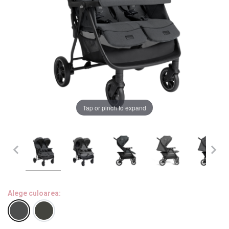
LA PLIMBARE
CAMERA COPILULUI
JUCARII
MARSUPII BEBELUSI
Chrome cu detalii negre
3246 lei
Tap or pinch to expand
LEAGANE COPII
Verde cu detalii negre
5646 lei
BALANSOARE COPII
BABY MONITORS
Alege culoarea cadrului
HRANIRE SI DIVERSIFICARE
Alege culoarea:
CASA SI CURATENIE