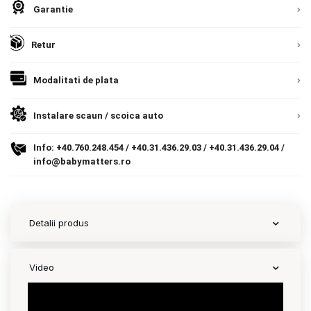
Garantie
Europeana. Toate comenzile sunt expediate din
Termeni si conditii
9.305 lei
Detalii
Romania, direct la client.
Detalii
TVA inclus
Retur
Politica de confidentialitate
Adauga in cos
Politica de utilizare cookie-uri
Modalitati de plata
Modalitati de plata
Instalare scaun / scoica auto
Politica de livrare si retur
Info:
+40.760.248.454
/
+40.31.436.29.03
/
+40.31.436.29.04
/
info@babymatters.ro
Formular de retur
Garantia produselor
Detalii produs
Instalare scaune/scoici auto
ANPC
Video
ANPC SAL
SOL