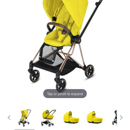
LA PLIMBARE
CAMERA COPILULUI
JUCARII
MARSUPII BEBELUSI
Chrome cu detalii negre
3246 lei
LEAGANE COPII
Verde cu detalii negre
5646 lei
BALANSOARE COPII
BABY MONITORS
Tap or pinch to expand
Alege culoarea cadrului
HRANIRE SI DIVERSIFICARE
CASA SI CURATENIE