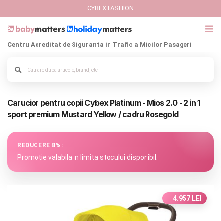
CYBEX FASHION
Centru Acreditat de Siguranta in Trafic a Micilor Pasageri
GIFT CARD
Cybex Fashion
Alege culoarea cadrului
Carucior pentru copii Cybex Platinum - Mios 2.0 - 2 in 1
Italbaby Collections
sport premium Mustard Yellow / cadru Rosegold
Branduri
REDUCERE 8%:
CARUCIOARE COPII
Promotie valabila in limita stocului disponibil.
SCAUNE AUTO
4.957 LEI
SCOICI AUTO