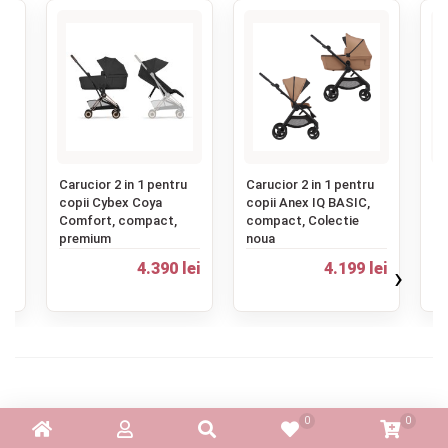
‹
 S
Carucior 2 in 1 pentru
Carucior 2 in 1 pentru
Ca
copii Cybex Coya
copii Anex IQ BASIC,
co
Comfort, compact,
compact, Colectie
cu
premium
noua
si
ei
4.390 lei
4.199 lei
›
3.