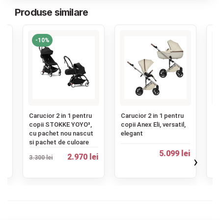
Produse similare
-10%
‹
Carucior 2 in 1 pentru
Carucior 2 in 1 pentru
Ca
,
copii STOKKE YOYO³,
copii Anex Eli, versatil,
co
ou
cu pachet nou nascut
elegant
pr
si pachet de culoare
ei
5.099 lei
5.
2.970 lei
›
3.300 lei