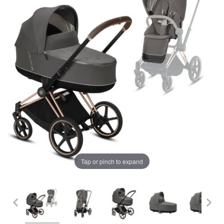
LA PLIMBARE
CAMERA COPILULUI
JUCARII
MARSUPII BEBELUSI
Chrome cu detalii negre
3246 lei
LEAGANE COPII
Verde cu detalii negre
5646 lei
BALANSOARE COPII
BABY MONITORS
Tap or pinch to expand
Alege culoarea cadrului
HRANIRE SI DIVERSIFICARE
CASA SI CURATENIE