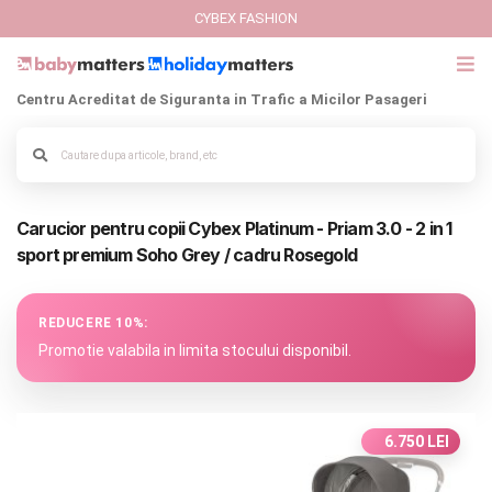
CYBEX FASHION
Centru Acreditat de Siguranta in Trafic a Micilor Pasageri
GIFT CARD
Cybex Fashion
Alege culoarea cadrului
Carucior pentru copii Cybex Platinum - Priam 3.0 - 2 in 1
Italbaby Collections
sport premium Soho Grey / cadru Rosegold
Branduri
REDUCERE 10%:
CARUCIOARE COPII
Promotie valabila in limita stocului disponibil.
SCAUNE AUTO
6.750 LEI
SCOICI AUTO