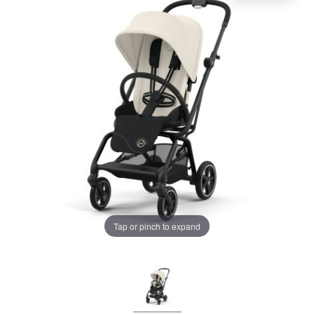
LA PLIMBARE
CAMERA COPILULUI
JUCARII
MARSUPII BEBELUSI
Chrome cu detalii negre
3246 lei
LEAGANE COPII
Verde cu detalii negre
5646 lei
BALANSOARE COPII
BABY MONITORS
Tap or pinch to expand
Alege culoarea cadrului
HRANIRE SI DIVERSIFICARE
CASA SI CURATENIE