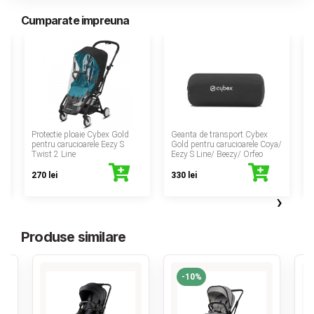
Cumparate impreuna
‹
Protectie ploaie Cybex Gold
Geanta de transport Cybex
pentru carucioarele Eezy S
Gold pentru carucioarele Coya/
Twist 2 Line
Eezy S Line/ Beezy/ Orfeo
270 lei
330 lei
›
Produse similare
-10%