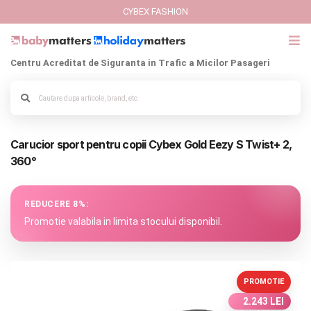
CYBEX FASHION
Centru Acreditat de Siguranta in Trafic a Micilor Pasageri
GIFT CARD
Cybex Fashion
Alege culoarea cadrului
Carucior sport pentru copii Cybex Gold Eezy S Twist+ 2,
Italbaby Collections
360°
Branduri
REDUCERE 8%:
CARUCIOARE COPII
Promotie valabila in limita stocului disponibil.
SCAUNE AUTO
PROMOTIE
SCOICI AUTO
2.243 LEI