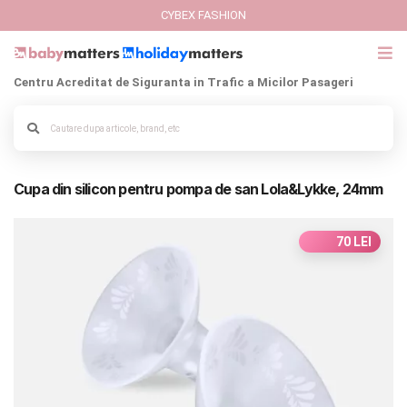
CYBEX FASHION
Centru Acreditat de Siguranta in Trafic a Micilor Pasageri
GIFT CARD
Alege culoarea cadrului
Cybex Fashion
Cupa din silicon pentru pompa de san Lola&Lykke, 24mm
Italbaby Collections
Branduri
70 LEI
CARUCIOARE COPII
SCAUNE AUTO
SCOICI AUTO