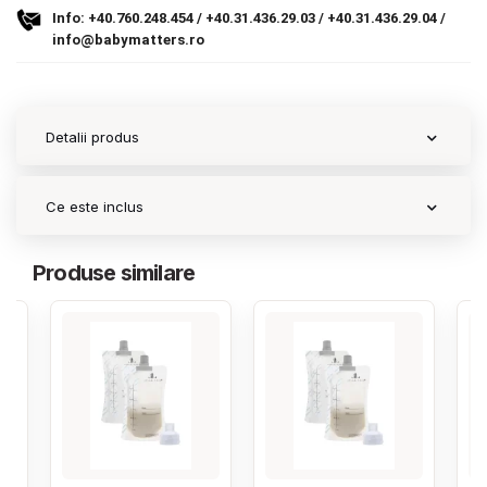
Info:
+40.760.248.454
/
+40.31.436.29.03
/
+40.31.436.29.04
/
info@babymatters.ro
Contact
Copyright 2026 BabyMatters
Detalii produs
Ce este inclus
Produse similare
‹