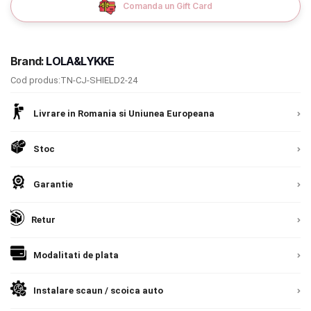
Comanda un Gift Card
9.305 lei
Termeni si conditii
TVA inclus
Politica de confidentialitate
Brand:
LOLA&LYKKE
Adauga in cos
Politica de utilizare cookie-uri
Cod produs:TN-CJ-SHIELD2-24
Modalitati de plata
Livrare in Romania si Uniunea Europeana
Politica de livrare si retur
Stoc
Formular de retur
Garantie
Garantia produselor
Retur
Instalare scaune/scoici auto
ANPC
Modalitati de plata
ANPC SAL
Instalare scaun / scoica auto
SOL