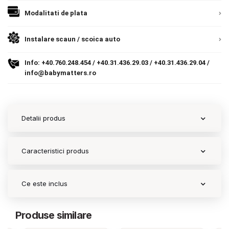
9.305 lei
Modalitati de plata
Termeni si conditii
TVA inclus
Politica de confidentialitate
Instalare scaun / scoica auto
Adauga in cos
Politica de utilizare cookie-uri
Info:
+40.760.248.454
/
+40.31.436.29.03
/
+40.31.436.29.04
/
info@babymatters.ro
Modalitati de plata
Politica de livrare si retur
Detalii produs
Formular de retur
Garantia produselor
Caracteristici produs
Instalare scaune/scoici auto
Ce este inclus
ANPC
ANPC SAL
Produse similare
SOL