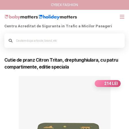
CYBEX FASHION
Centru Acreditat de Siguranta in Trafic a Micilor Pasageri
GIFT CARD
Alege culoarea cadrului
Cybex Fashion
Cutie de pranz Citron Tritan, dreptunghiulara, cu patru
Italbaby Collections
compartimente, editie speciala
Branduri
214 LEI
CARUCIOARE COPII
SCAUNE AUTO
SCOICI AUTO