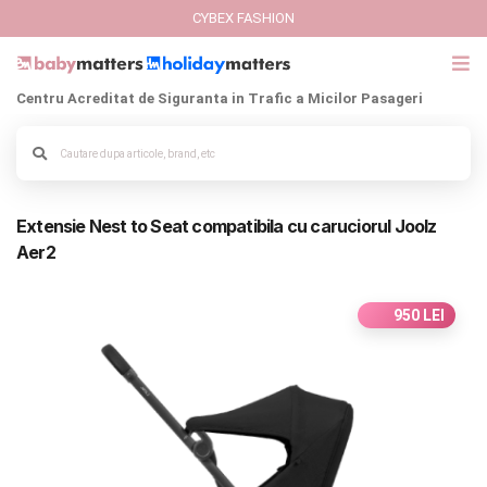
CYBEX FASHION
Centru Acreditat de Siguranta in Trafic a Micilor Pasageri
GIFT CARD
Cybex Fashion
Alege culoarea cadrului
Extensie Nest to Seat compatibila cu caruciorul Joolz
Italbaby Collections
Aer2
Branduri
950 LEI
CARUCIOARE COPII
SCAUNE AUTO
SCOICI AUTO