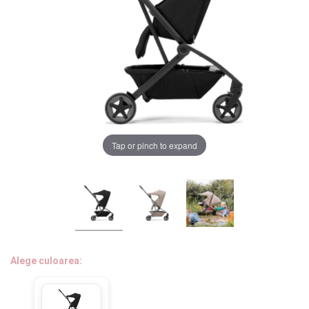
LA PLIMBARE
CAMERA COPILULUI
JUCARII
MARSUPII BEBELUSI
Chrome cu detalii negre
3246 lei
Tap or pinch to expand
LEAGANE COPII
Verde cu detalii negre
5646 lei
BALANSOARE COPII
BABY MONITORS
Alege culoarea cadrului
HRANIRE SI DIVERSIFICARE
Alege culoarea:
CASA SI CURATENIE