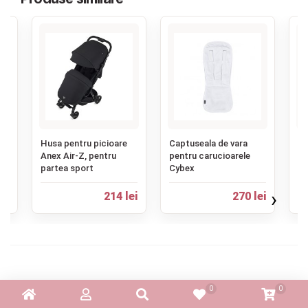
‹
Husa pentru picioare
Captuseala de vara
Hu
Anex Air-Z, pentru
pentru carucioarele
An
partea sport
Cybex
pa
›
ei
214 lei
270 lei