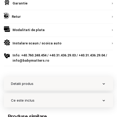
Garantie
Contact
Retur
Copyright 2026 BabyMatters
Modalitati de plata
Instalare scaun / scoica auto
Info:
+40.760.248.454
/
+40.31.436.29.03
/
+40.31.436.29.04
/
info@babymatters.ro
Detalii produs
Ce este inclus
Produse similare