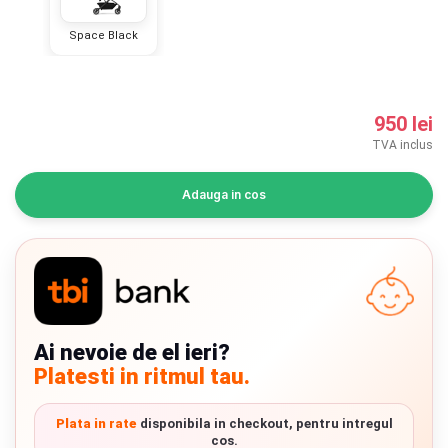
INGRIJIRE PERSONALA
Space Black
BAIE SI TOALETA
950 lei
Informatii companie
TVA inclus
Despre noi
Adauga in cos
Blog
Regulament giveaway
Showroom
Chrome cu detalii negre
3246 lei
Ai nevoie de el ieri?
Depozit
Platesti in ritmul tau.
Q & A
Verde cu detalii negre
5646 lei
Plata in rate
disponibila in checkout, pentru intregul
Branduri
cos.
Livrare prin curier in Romania si in Uniunea