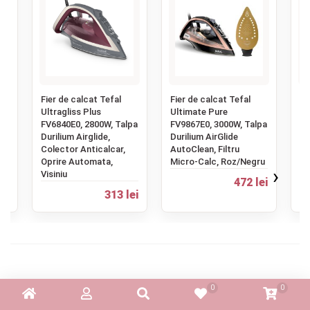
‹
Fier de calcat Tefal
Fier de calcat Tefal
Fi
Ultragliss Plus
Ultimate Pure
Te
pa
FV6840E0, 2800W, Talpa
FV9867E0, 3000W, Talpa
FV
Durilium Airglide,
Durilium AirGlide
Ce
,
Colector Anticalcar,
AutoClean, Filtru
An
Oprire Automata,
Micro-Calc, Roz/Negru
Vi
›
Visiniu
ei
472 lei
313 lei