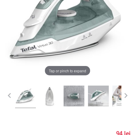
LA PLIMBARE
CAMERA COPILULUI
JUCARII
MARSUPII BEBELUSI
Chrome cu detalii negre
3246 lei
LEAGANE COPII
Tap or pinch to expand
Verde cu detalii negre
5646 lei
BALANSOARE COPII
BABY MONITORS
Alege culoarea cadrului
HRANIRE SI DIVERSIFICARE
CASA SI CURATENIE
94 lei