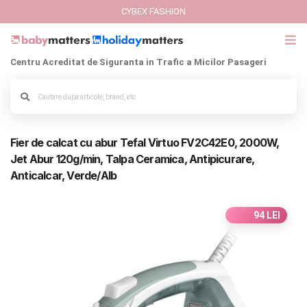
CYBEX FASHION
Centru Acreditat de Siguranta in Trafic a Micilor Pasageri
GIFT CARD
Cybex Fashion
Alege culoarea cadrului
Fier de calcat cu abur Tefal Virtuo FV2C42E0, 2000W,
Italbaby Collections
Jet Abur 120g/min, Talpa Ceramica, Antipicurare,
Anticalcar, Verde/Alb
Branduri
CARUCIOARE COPII
94 LEI
SCAUNE AUTO
SCOICI AUTO