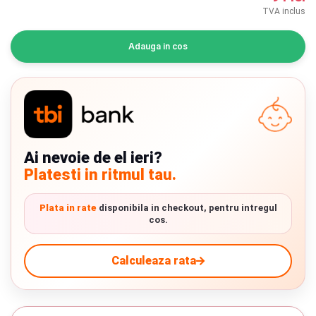
INGRIJIRE PERSONALA
TVA inclus
BAIE SI TOALETA
Adauga in cos
Informatii companie
Despre noi
Ai nevoie de el ieri?
Blog
Platesti in ritmul tau.
Regulament giveaway
Plata in rate
disponibila in checkout, pentru intregul
Showroom
cos.
Chrome cu detalii negre
3246 lei
Depozit
Calculeaza rata
Q & A
Verde cu detalii negre
5646 lei
Branduri
Livrare prin curier in Romania si in Uniunea