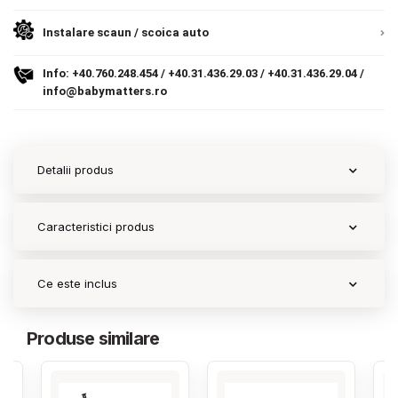
Instalare scaun / scoica auto
Contact
Info:
+40.760.248.454
/
+40.31.436.29.03
/
+40.31.436.29.04
/
info@babymatters.ro
Copyright 2026 BabyMatters
Detalii produs
Caracteristici produs
Ce este inclus
Produse similare