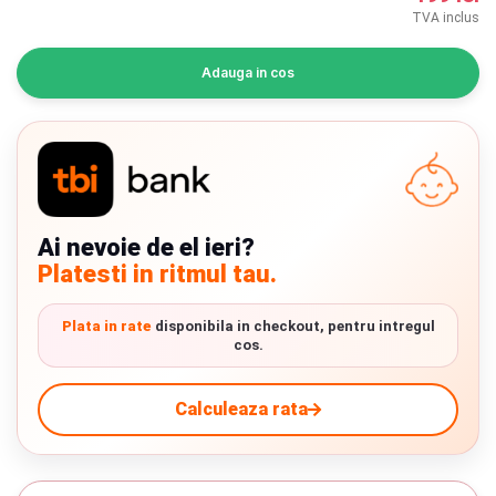
INGRIJIRE PERSONALA
TVA inclus
BAIE SI TOALETA
Adauga in cos
Informatii companie
Despre noi
Ai nevoie de el ieri?
Blog
Platesti in ritmul tau.
Regulament giveaway
Plata in rate
disponibila in checkout, pentru intregul
Showroom
cos.
Chrome cu detalii negre
3246 lei
Depozit
Calculeaza rata
Q & A
Verde cu detalii negre
5646 lei
Branduri
Livrare prin curier in Romania si in Uniunea