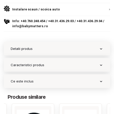
Instalare scaun / scoica auto
Contact
Info:
+40.760.248.454
/
+40.31.436.29.03
/
+40.31.436.29.04
/
info@babymatters.ro
Copyright 2026 BabyMatters
Detalii produs
Caracteristici produs
Ce este inclus
Produse similare