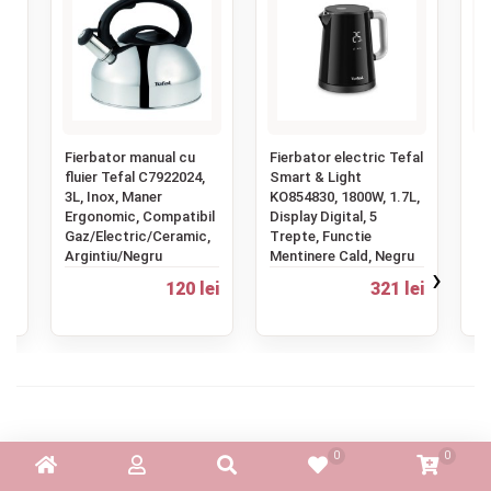
‹
fal
Fierbator manual cu
Fierbator electric Tefal
Fi
W,
fluier Tefal C7922024,
Smart & Light
Sm
,
3L, Inox, Maner
KO854830, 1800W, 1.7L,
KO
ire
Ergonomic, Compatibil
Display Digital, 5
Di
Gaz/Electric/Ceramic,
Trepte, Functie
Tr
Argintiu/Negru
Mentinere Cald, Negru
Pe
ei
›
Ne
120 lei
321 lei