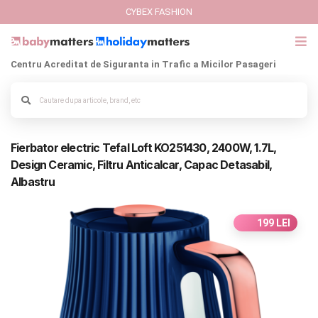
CYBEX FASHION
Centru Acreditat de Siguranta in Trafic a Micilor Pasageri
GIFT CARD
Cybex Fashion
Alege culoarea cadrului
Fierbator electric Tefal Loft KO251430, 2400W, 1.7L,
Italbaby Collections
Design Ceramic, Filtru Anticalcar, Capac Detasabil,
Albastru
Branduri
CARUCIOARE COPII
199 LEI
SCAUNE AUTO
SCOICI AUTO