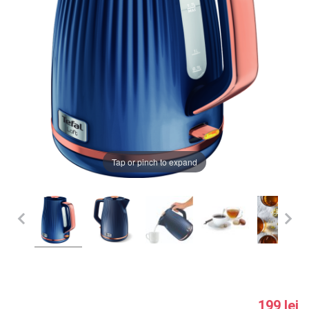
LA PLIMBARE
CAMERA COPILULUI
JUCARII
MARSUPII BEBELUSI
Chrome cu detalii negre
3246 lei
LEAGANE COPII
Tap or pinch to expand
Verde cu detalii negre
5646 lei
BALANSOARE COPII
BABY MONITORS
Alege culoarea cadrului
HRANIRE SI DIVERSIFICARE
CASA SI CURATENIE
199 lei