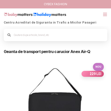
CYBEX FASHION
Centru Acreditat de Siguranta in Trafic a Micilor Pasageri
GIFT CARD
Alege culoarea cadrului
Cybex Fashion
Geanta de transport pentru carucior Anex Air-Q
Italbaby Collections
Branduri
NOU
229 LEI
CARUCIOARE COPII
SCAUNE AUTO
SCOICI AUTO