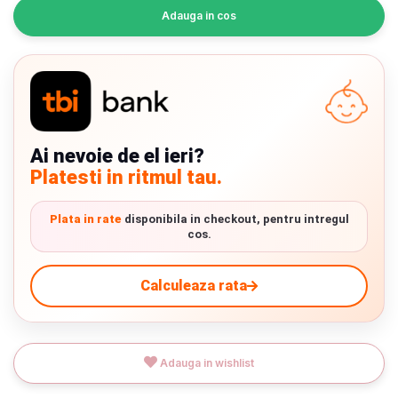
INGRIJIRE PERSONALA
Adauga in cos
BAIE SI TOALETA
Informatii companie
Ai nevoie de el ieri?
Despre noi
Platesti in ritmul tau.
Blog
Plata in rate
disponibila in checkout, pentru intregul
cos.
Regulament giveaway
Showroom
Calculeaza rata
Chrome cu detalii negre
3246 lei
Depozit
Q & A
Verde cu detalii negre
5646 lei
Livrare prin curier in Romania si in Uniunea
Adauga in wishlist
Europeana. Toate comenzile sunt expediate din
Branduri
Detalii