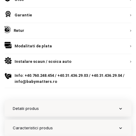
Contact
Garantie
Retur
Copyright 2026 BabyMatters
Modalitati de plata
Instalare scaun / scoica auto
Info:
+40.760.248.454
/
+40.31.436.29.03
/
+40.31.436.29.04
/
info@babymatters.ro
Detalii produs
Caracteristici produs