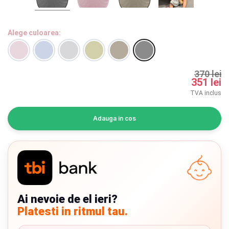
INGRIJIRE PERSONALA
Alege culoarea:
BAIE SI TOALETA
Informatii companie
370 lei
351 lei
Despre noi
TVA inclus
Blog
Adauga in cos
Regulament giveaway
Showroom
Chrome cu detalii negre
3246 lei
Depozit
Ai nevoie de el ieri?
Q & A
Verde cu detalii negre
5646 lei
Platesti in ritmul tau.
Branduri