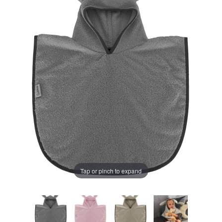
LA PLIMBARE
CAMERA COPILULUI
JUCARII
MARSUPII BEBELUSI
Chrome cu detalii negre
3246 lei
LEAGANE COPII
Verde cu detalii negre
5646 lei
BALANSOARE COPII
BABY MONITORS
Alege culoarea cadrului
Tap or pinch to expand
HRANIRE SI DIVERSIFICARE
CASA SI CURATENIE