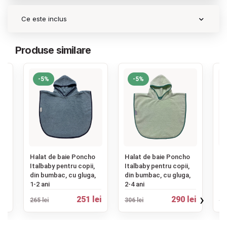
Ce este inclus
Produse similare
-5%
-5%
‹
o
Halat de baie Poncho
Halat de baie Poncho
Ha
,
Italbaby pentru copii,
Italbaby pentru copii,
It
,
din bumbac, cu gluga,
din bumbac, cu gluga,
di
1-2 ani
2-4 ani
2-
›
ei
251 lei
290 lei
265 lei
306 lei
41