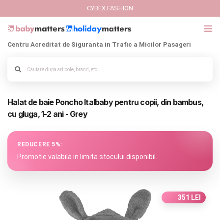
CYBEX FASHION
Centru Acreditat de Siguranta in Trafic a Micilor Pasageri
GIFT CARD
Cybex Fashion
Alege culoarea cadrului
Halat de baie Poncho Italbaby pentru copii, din bambus,
Italbaby Collections
cu gluga, 1-2 ani - Grey
Branduri
REDUCERE 5%:
CARUCIOARE COPII
Promotie valabila in limita stocului disponibil.
SCAUNE AUTO
351 LEI
SCOICI AUTO