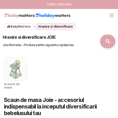
CYBEX FASHION
BabyMatters
Hranire si diversificare
GIFT CARD
Hranire si diversificare JOIE
Cybex Fashion
Joie Romania - Produse pentru siguranta copilului tau
Italbaby Collections
Branduri
CARUCIOARE COPII
Scaune de
masa
SCAUNE AUTO
Scaun de masa Joie - accesoriul
indispensabil la inceputul diversificarii
SCOICI AUTO
bebelusului tau