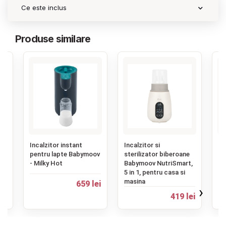
Ce este inclus
Produse similare
‹
Incalzitor instant
Incalzitor si
In
-
pentru lapte Babymoov
sterilizator biberoane
bi
- Milky Hot
Babymoov NutriSmart,
Th
5 in 1, pentru casa si
masina
659 lei
29
ei
›
419 lei