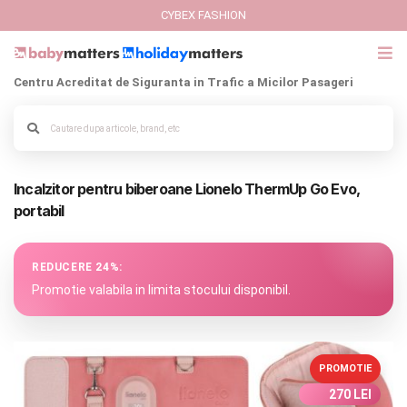
CYBEX FASHION
Centru Acreditat de Siguranta in Trafic a Micilor Pasageri
GIFT CARD
Cybex Fashion
Alege culoarea cadrului
Incalzitor pentru biberoane Lionelo ThermUp Go Evo,
Italbaby Collections
portabil
Branduri
REDUCERE 24%:
CARUCIOARE COPII
Promotie valabila in limita stocului disponibil.
SCAUNE AUTO
PROMOTIE
SCOICI AUTO
270 LEI