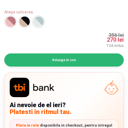
INGRIJIRE PERSONALA
Alege culoarea:
BAIE SI TOALETA
356 lei
Informatii companie
270 lei
TVA inclus
Despre noi
Adauga in cos
Blog
Regulament giveaway
Showroom
Chrome cu detalii negre
3246 lei
Depozit
Ai nevoie de el ieri?
Platesti in ritmul tau.
Q & A
Verde cu detalii negre
5646 lei
Branduri
Plata in rate
disponibila in checkout, pentru intregul