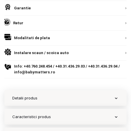
Garantie
Contact
Retur
Copyright 2026 BabyMatters
Modalitati de plata
Instalare scaun / scoica auto
Info:
+40.760.248.454
/
+40.31.436.29.03
/
+40.31.436.29.04
/
info@babymatters.ro
Detalii produs
Caracteristici produs