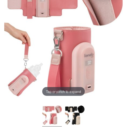
LA PLIMBARE
CAMERA COPILULUI
JUCARII
MARSUPII BEBELUSI
Chrome cu detalii negre
3246 lei
LEAGANE COPII
Verde cu detalii negre
5646 lei
BALANSOARE COPII
BABY MONITORS
Tap or pinch to expand
Alege culoarea cadrului
HRANIRE SI DIVERSIFICARE
CASA SI CURATENIE