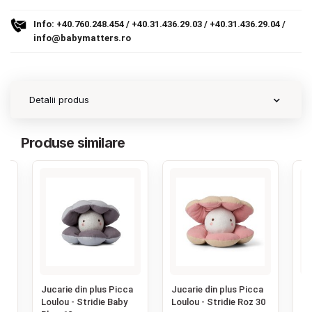
Info:
+40.760.248.454
/
+40.31.436.29.03
/
+40.31.436.29.04
/
Contact
info@babymatters.ro
Copyright 2026 BabyMatters
Detalii produs
Produse similare
‹
a
Jucarie din plus Picca
Jucarie din plus Picca
Ju
35
Loulou - Stridie Baby
Loulou - Stridie Roz 30
Lo