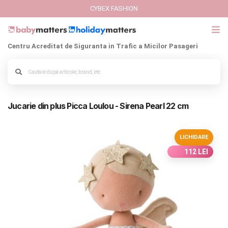
CYBEX FASHION
Centru Acreditat de Siguranta in Trafic a Micilor Pasageri
GIFT CARD
Alege culoarea cadrului
Cybex Fashion
Jucarie din plus Picca Loulou - Sirena Pearl 22 cm
Italbaby Collections
Branduri
LICHIDARE
112 LEI
CARUCIOARE COPII
SCAUNE AUTO
SCOICI AUTO