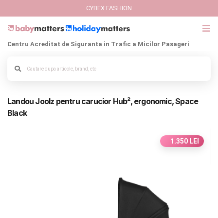
CYBEX FASHION
Centru Acreditat de Siguranta in Trafic a Micilor Pasageri
GIFT CARD
Cybex Fashion
Alege culoarea cadrului
Landou Joolz pentru carucior Hub², ergonomic, Space
Italbaby Collections
Black
Branduri
1.350 LEI
CARUCIOARE COPII
SCAUNE AUTO
SCOICI AUTO