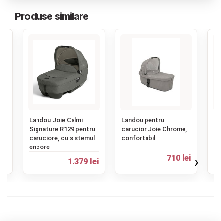
Produse similare
‹
Landou Joie Calmi
Landou pentru
La
Signature R129 pentru
carucior Joie Chrome,
LY
caruciore, cu sistemul
confortabil
TR
encore
pr
›
ei
710 lei
1.379 lei