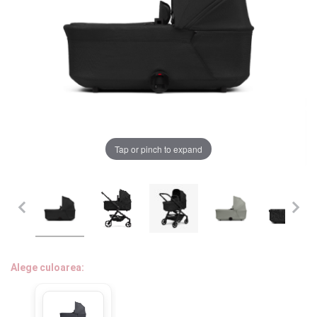
LA PLIMBARE
CAMERA COPILULUI
JUCARII
MARSUPII BEBELUSI
Chrome cu detalii negre
3246 lei
Tap or pinch to expand
LEAGANE COPII
Verde cu detalii negre
5646 lei
BALANSOARE COPII
BABY MONITORS
Alege culoarea cadrului
HRANIRE SI DIVERSIFICARE
Alege culoarea:
CASA SI CURATENIE