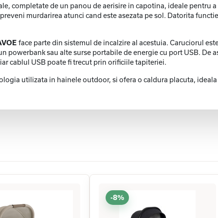
ale, completate de un panou de aerisire in capotina, ideale pentru a
preveni murdarirea atunci cand este asezata pe sol. Datorita functi
 CAVOE
face parte din sistemul de incalzire al acestuia. Caruciorul es
e un powerbank sau alte surse portabile de energie cu port USB. De 
 cablul USB poate fi trecut prin orificiile tapiteriei.
logia utilizata in hainele outdoor, si ofera o caldura placuta, ideala
-8%