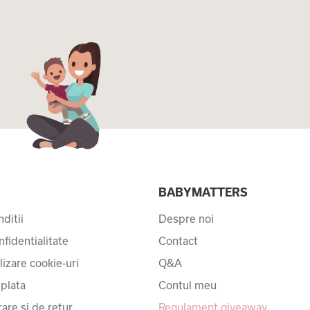
I
BABYMATTERS
ditii
Despre noi
nfidentialitate
Contact
ilizare cookie-uri
Q&A
 plata
Contul meu
rare si de retur
Regulament giveaway