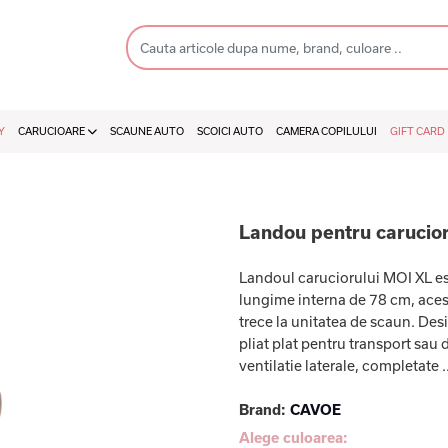
Y
CARUCIOARE
SCAUNE AUTO
SCOICI AUTO
CAMERA COPILULUI
GIFT CARD
Landou pentru carucio
Landoul caruciorului MOI XL est
lungime interna de 78 cm, aces
trece la unitatea de scaun. Desi
pliat plat pentru transport sau
ventilatie laterale, completate .
Brand:
CAVOE
Alege culoarea: