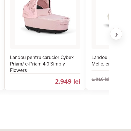
›
Landou pentru carucior Cybex
Landou pentru car
Priam/ e-Priam 4.0 Simply
Melio, ergonomic
Flowers
1.016 lei
2.949 lei