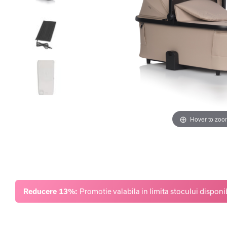
Hover to zoo
Reducere 13%:
Promotie valabila in limita stocului disponib