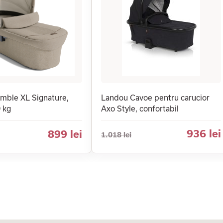
mble XL Signature,
Landou Cavoe pentru carucior
9 kg
Axo Style, confortabil
936 lei
899 lei
1.018 lei