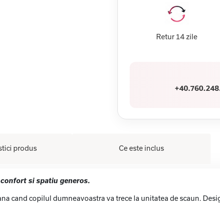
Retur 14 zile
+40.760.248
stici produs
Ce este inclus
 confort si spatiu generos.
ana cand copilul dumneavoastra va trece la unitatea de scaun. Design