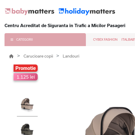
Centru Acreditat de Siguranta in Trafic a Micilor Pasageri
CATEGORII
CYBEX FASHION
ITALBAB
Carucioare copii
Landouri
Promotie
1.125 lei