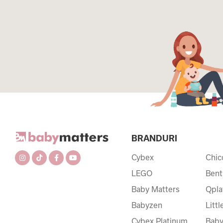
BRANDURI
Cybex
Chic
LEGO
Bent
Baby Matters
Qpla
Babyzen
Litt
Cybex Platinum
Baby