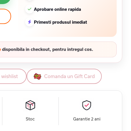
Aprobare online rapida
Primesti produsul imediat
e
disponibila in checkout, pentru intregul cos.
wishlist
Comanda un Gift Card
Stoc
Garantie 2 ani