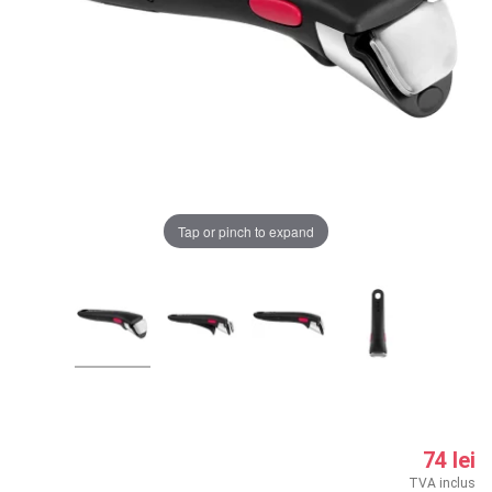
LA PLIMBARE
CAMERA COPILULUI
JUCARII
MARSUPII BEBELUSI
Chrome cu detalii negre
3246 lei
Tap or pinch to expand
LEAGANE COPII
Verde cu detalii negre
5646 lei
BALANSOARE COPII
BABY MONITORS
Alege culoarea cadrului
HRANIRE SI DIVERSIFICARE
CASA SI CURATENIE
74 lei
TVA inclus