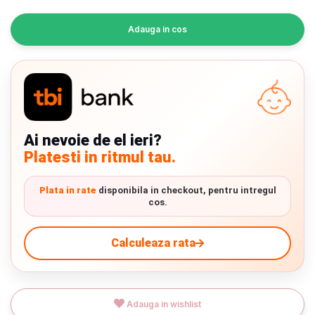
INGRIJIRE PERSONALA
Adauga in cos
BAIE SI TOALETA
Informatii companie
Despre noi
Ai nevoie de el ieri?
Platesti in ritmul tau.
Blog
Regulament giveaway
Plata in rate
disponibila in checkout, pentru intregul
cos.
Showroom
Chrome cu detalii negre
3246 lei
Calculeaza rata
Depozit
Q & A
Verde cu detalii negre
5646 lei
Adauga in wishlist
Livrare prin curier in Romania si in Uniunea
Branduri