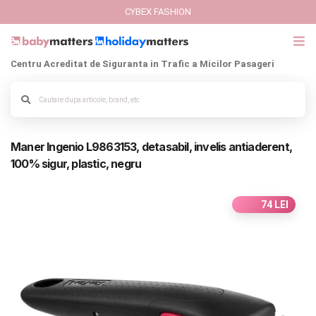
CYBEX FASHION
Centru Acreditat de Siguranta in Trafic a Micilor Pasageri
GIFT CARD
Cybex Fashion
Alege culoarea cadrului
Maner Ingenio L9863153, detasabil, invelis antiaderent,
Italbaby Collections
100% sigur, plastic, negru
Branduri
74 LEI
CARUCIOARE COPII
SCAUNE AUTO
SCOICI AUTO