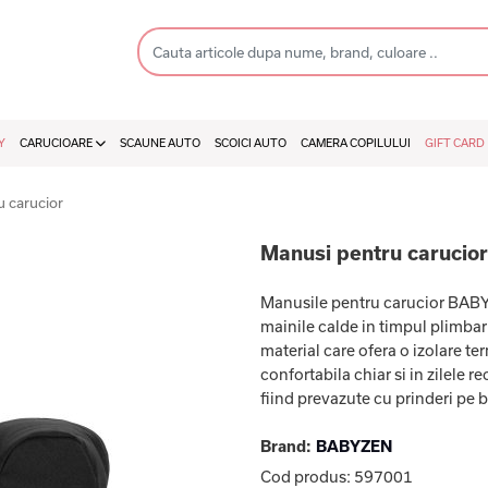
Y
CARUCIOARE
SCAUNE AUTO
SCOICI AUTO
CAMERA COPILULUI
GIFT CARD
 carucior
Manusi pentru carucio
Manusile pentru carucior BABY
mainile calde in timpul plimbar
material care ofera o izolare te
confortabila chiar si in zilele 
fiind prevazute cu prinderi pe b
Brand:
BABYZEN
Cod produs:
597001