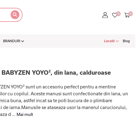
BRANDURI
Locatii
Blog
r BABYZEN YOYO², din lana, calduroase
ZEN YOYO² sunt un accesoriu perfect pentru a mentine
ilor cu copilul. Aceste manusi sunt confectionate din lana, un
rmica buna, astfel incat sa te poti bucura de o plimbare
reci de iarna.Manusile se ataseaza usor la manerul caruciorului,
aza d ...
Mai mult