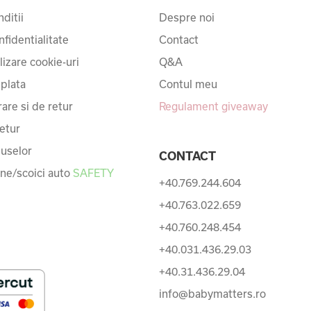
ditii
Despre noi
nfidentialitate
Contact
ilizare cookie-uri
Q&A
 plata
Contul meu
rare si de retur
Regulament giveaway
etur
uselor
CONTACT
une/scoici auto
SAFETY
+40.769.244.604
+40.763.022.659
+40.760.248.454
+40.031.436.29.03
+40.31.436.29.04
info@babymatters.ro