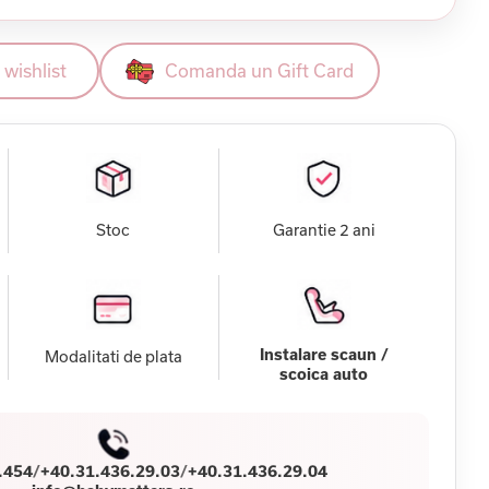
wishlist
Comanda un Gift Card
Stoc
Garantie 2 ani
Instalare scaun /
Modalitati de plata
scoica auto
.454
/
+40.31.436.29.03
/
+40.31.436.29.04