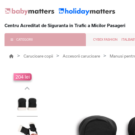
Centru Acreditat de Siguranta in Trafic a Micilor Pasageri
CATEGORII
CYBEX FASHION
ITALBAB
Carucioare copii
Accesorii carucioare
Manusi pentru
204 lei