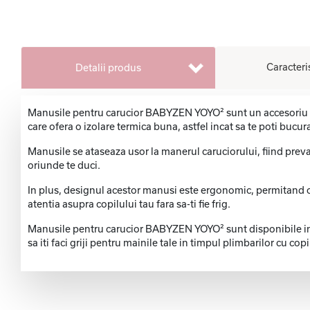
Caracteri
Detalii produs
Manusile pentru carucior BABYZEN YOYO² sunt un accesoriu per
care ofera o izolare termica buna, astfel incat sa te poti bucura
Manusile se ataseaza usor la manerul caruciorului, fiind prevaz
oriunde te duci.
In plus, designul acestor manusi este ergonomic, permitand o 
atentia asupra copilului tau fara sa-ti fie frig.
Manusile pentru carucior BABYZEN YOYO² sunt disponibile in mai
sa iti faci griji pentru mainile tale in timpul plimbarilor cu copi