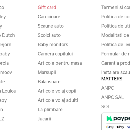
co
Gift card
Termeni si con
ley
Carucioare
Politica de co
y
Scaune auto
Politica de ut
le Dutch
Scoici auto
Modalitati de
Bjorn
Baby monitors
Politica de liv
baby
Camera copilului
Formular de r
rola
Articole pentru masa
Garantia prod
ymoov
Marsupii
Instalare sca
MATTERS
fe
Balansoare
ANPC
a Loulou
Articole voiaj copii
ANPC SAL
baby
Articole voiaj adulti
SOL
on
La plimbare
LZ
Jucarii