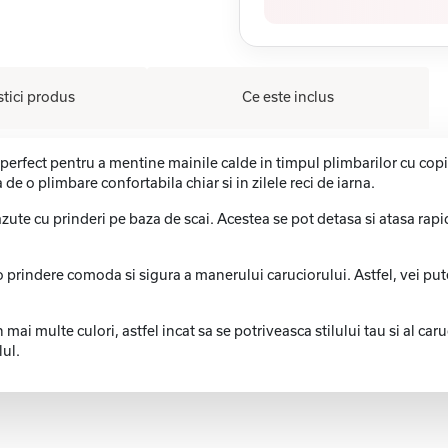
stici produs
Ce este inclus
fect pentru a mentine mainile calde in timpul plimbarilor cu copil
 de o plimbare confortabila chiar si in zilele reci de iarna.
ute cu prinderi pe baza de scai. Acestea se pot detasa si atasa rapid
prindere comoda si sigura a manerului caruciorului. Astfel, vei pute
 multe culori, astfel incat sa se potriveasca stilului tau si al car
lul.