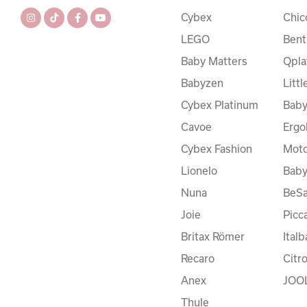
Cybex
Chic
LEGO
Bent
Baby Matters
Qpla
Babyzen
Litt
Cybex Platinum
Baby
Cavoe
Ergo
Cybex Fashion
Moto
Lionelo
Bab
Nuna
BeSa
Joie
Picc
Britax Römer
Ital
Recaro
Citr
Anex
JOO
Thule