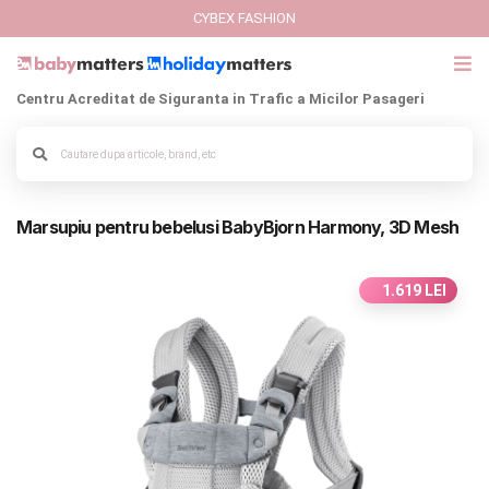
CYBEX FASHION
Centru Acreditat de Siguranta in Trafic a Micilor Pasageri
GIFT CARD
Alege culoarea cadrului
Cybex Fashion
Marsupiu pentru bebelusi BabyBjorn Harmony, 3D Mesh
Italbaby Collections
Branduri
1.619 LEI
CARUCIOARE COPII
SCAUNE AUTO
SCOICI AUTO