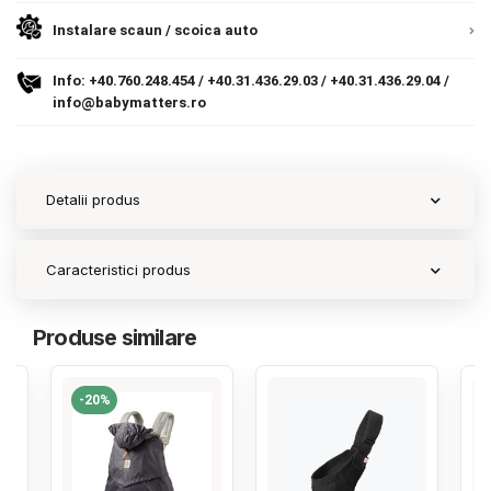
Instalare scaun / scoica auto
Contact
Info:
+40.760.248.454
/
+40.31.436.29.03
/
+40.31.436.29.04
/
info@babymatters.ro
Copyright 2026 BabyMatters
Detalii produs
Caracteristici produs
Produse similare
-20%