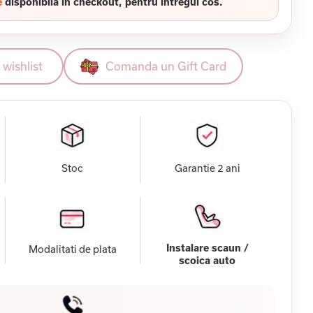
e
disponibila in checkout, pentru intregul cos.
wishlist
Comanda un Gift Card
Stoc
Garantie 2 ani
Instalare scaun /
Modalitati de plata
scoica auto