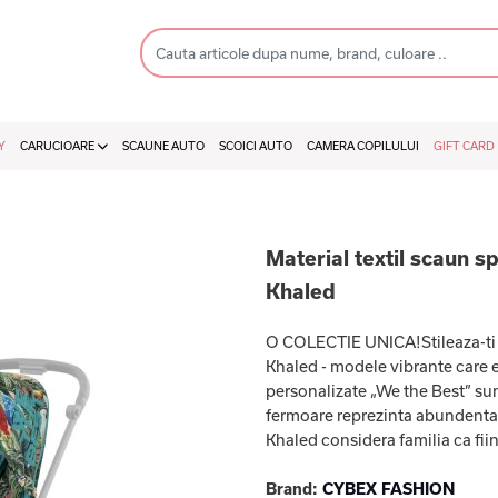
Y
CARUCIOARE
SCAUNE AUTO
SCOICI AUTO
CAMERA COPILULUI
GIFT CARD
Material textil scaun 
Khaled
O COLECTIE UNICA!Stileaza-ti M
Khaled - modele vibrante care 
personalizate „We the Best” sunt
fermoare reprezinta abundenta,
Khaled considera familia ca fiin
Brand:
CYBEX FASHION