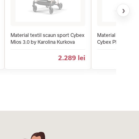
›
Material textil scaun sport Cybex
Material textil pen
Mios 3.0 by Karolina Kurkova
Cybex Platinum Mi
2.289 lei