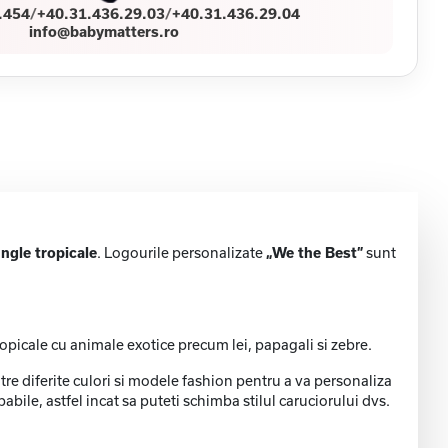
.454
/
+40.31.436.29.03
/
+40.31.436.29.04
info@babymatters.ro
ungle tropicale
. Logourile personalizate
„We the Best”
sunt
ropicale cu animale exotice precum lei, papagali si zebre.
e diferite culori si modele fashion pentru a va personaliza
abile, astfel incat sa puteti schimba stilul caruciorului dvs.