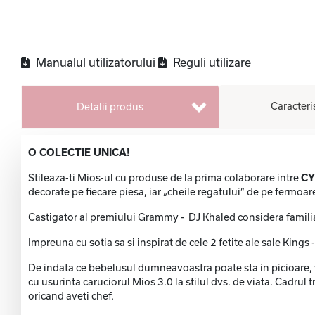
Manualul utilizatorului
Reguli utilizare
Caracteri
Detalii produs
O COLECTIE UNICA!
Stileaza-ti Mios-ul cu produse de la prima colaborare intre
CY
decorate pe fiecare piesa, iar „cheile regatului” de pe fermoa
Castigator al premiului Grammy - DJ Khaled considera familia 
Impreuna cu sotia sa si inspirat de cele 2 fetite ale sale King
De indata ce bebelusul dumneavoastra poate sta in picioare, v
cu usurinta caruciorul Mios 3.0 la stilul dvs. de viata. Cadrul 
oricand aveti chef.