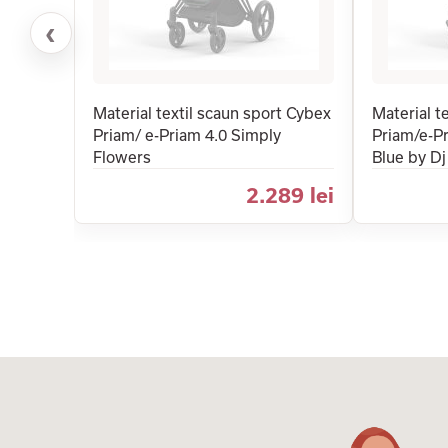
‹
Material textil scaun sport Cybex
Material t
Priam/ e-Priam 4.0 Simply
Priam/e-P
Flowers
Blue by Dj
2.289 lei