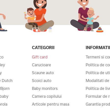
CATEGORII
INFORMATI
co
Gift card
Termeni si con
ley
Carucioare
Politica de co
y
Scaune auto
Politica de ut
le Dutch
Scoici auto
Modalitati de
Bjorn
Baby monitors
Politica de liv
baby
Camera copilului
Formular de r
rola
Articole pentru masa
Garantia prod