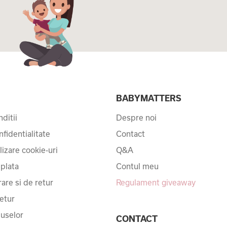
I
BABYMATTERS
ditii
Despre noi
nfidentialitate
Contact
ilizare cookie-uri
Q&A
 plata
Contul meu
rare si de retur
Regulament giveaway
etur
uselor
CONTACT