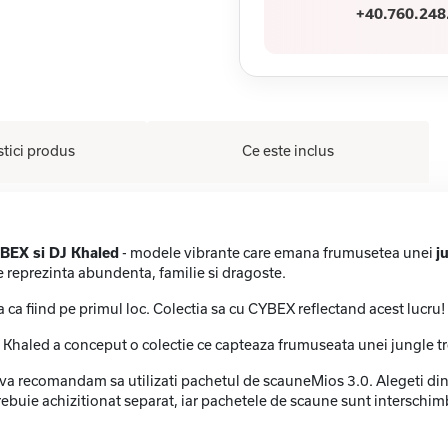
+40.760.248
stici produs
Ce este inclus
BEX si DJ Khaled
- modele vibrante care emana frumusetea unei
j
re reprezinta abundenta, familie si dragoste.
ca fiind pe primul loc. Colectia sa cu CYBEX reflectand acest lucru!
s - Khaled a conceput o colectie ce capteaza frumuseata unei jungle t
a recomandam sa utilizati pachetul de scauneMios 3.0. Alegeti dintr
trebuie achizitionat separat, iar pachetele de scaune sunt interschimb