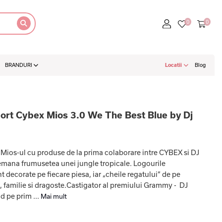
BRANDURI
Locatii
Blog
sport Cybex Mios 3.0 We The Best Blue by Dj
ios-ul cu produse de la prima colaborare intre CYBEX si DJ
emana frumusetea unei jungle tropicale. Logourile
 decorate pe fiecare piesa, iar „cheile regatului” de pe
 familie si dragoste.Castigator al premiului Grammy - DJ
d pe prim ...
Mai mult