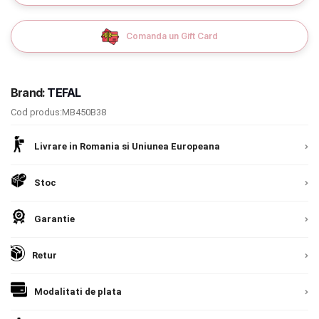
Detalii
Romania, direct la client.
Detalii
9.305 lei
Termeni si conditii
Comanda un Gift Card
TVA inclus
Politica de confidentialitate
Adauga in cos
Politica de utilizare cookie-uri
Brand:
TEFAL
Modalitati de plata
Cod produs:MB450B38
Politica de livrare si retur
Livrare in Romania si Uniunea Europeana
Formular de retur
Stoc
Garantia produselor
Garantie
Instalare scaune/scoici auto
Retur
ANPC
ANPC SAL
Modalitati de plata
SOL