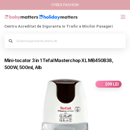
CYBEX FASHION
Centru Acreditat de Siguranta in Trafic a Micilor Pasageri
GIFT CARD
Alege culoarea cadrului
Cybex Fashion
Mini-tocator 3 in 1 Tefal Masterchop XL MB450B38,
Italbaby Collections
500W, 500ml, Alb
Branduri
209 LEI
CARUCIOARE COPII
SCAUNE AUTO
SCOICI AUTO